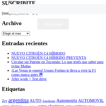
Teléfono
SUSCRIBITE
[mailpoet_form id="2"]
Archivo
SOLICITAR
Archivo
Entradas recientes
NUEVO CITROËN C4 HÍBRIDO
NUEVO CITROËN C4 HÍBRIDO PREVENTA
Circular sin Patente en Tucumán: Lo que tenés que saber para
evitar Multas
¡Las Vegas te espera! Grupo Fortino te lleva a vivir la F1
como nunca antes 🏁
After work + Test drive
Etiquetas
argentina
Automotriz
AUTO
AUTOMOVIL
2cv
Autodromo
autos electricos
autos clasicos
autos emblema