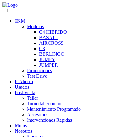
0KM
Modelos
C4 HIBRIDO
BASALT
AIRCROSS
C3
BERLINGO
JUMPY
JUMPER
Promociones
Test Drive
P. Ahorro
Usados
Post Venta
Taller
Turno taller online
Mantenimiento Programado
Accesorios
Intervenciones Rápidas
Motos
Nosotros
Nosotros