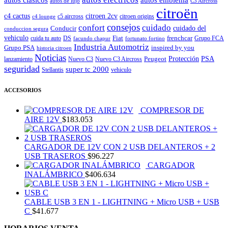
autos de lujo
C3 Aircross
citroën
c4 cactus
citroen 2cv
c5 aircross
citroen origins
c4 lounge
consejos
cuidado
confort
Conducir
cuidado del
conduccion segura
vehiculo
Fiat
frenchcar
cuida tu auto
DS
Grupo FCA
facundo chapur
fortunato fortino
Industria Automotriz
Grupo PSA
inspired by you
historia citroen
Noticias
Peugeot
Protección
PSA
lanzamiento
Nuevo C3
Nuevo C3 Aircross
seguridad
super tc 2000
Stellantis
vehiculo
ACCESORIOS
COMPRESOR DE
AIRE 12V
$
183.053
CARGADOR DE 12V CON 2 USB DELANTEROS + 2
USB TRASEROS
$
96.227
CARGADOR
INALÁMBRICO
$
406.634
CABLE USB 3 EN 1 - LIGHTNING + Micro USB + USB
C
$
41.677