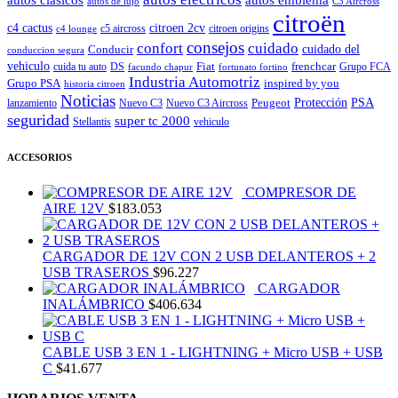
autos de lujo
C3 Aircross
citroën
c4 cactus
citroen 2cv
c5 aircross
citroen origins
c4 lounge
consejos
cuidado
confort
Conducir
cuidado del
conduccion segura
vehiculo
Fiat
frenchcar
cuida tu auto
DS
Grupo FCA
facundo chapur
fortunato fortino
Industria Automotriz
Grupo PSA
inspired by you
historia citroen
Noticias
Peugeot
Protección
PSA
lanzamiento
Nuevo C3
Nuevo C3 Aircross
seguridad
super tc 2000
Stellantis
vehiculo
ACCESORIOS
COMPRESOR DE
AIRE 12V
$
183.053
CARGADOR DE 12V CON 2 USB DELANTEROS + 2
USB TRASEROS
$
96.227
CARGADOR
INALÁMBRICO
$
406.634
CABLE USB 3 EN 1 - LIGHTNING + Micro USB + USB
C
$
41.677