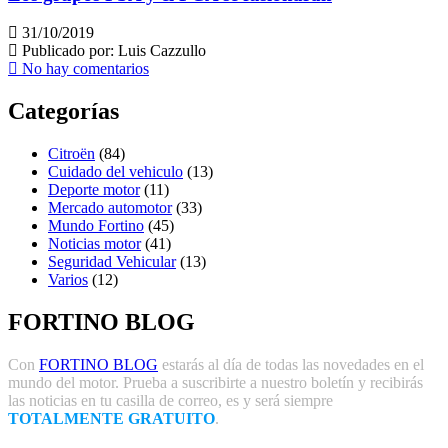
31/10/2019
Publicado por:
Luis Cazzullo
No hay comentarios
Categorías
Citroën
(84)
Cuidado del vehiculo
(13)
Deporte motor
(11)
Mercado automotor
(33)
Mundo Fortino
(45)
Noticias motor
(41)
Seguridad Vehicular
(13)
Varios
(12)
FORTINO BLOG
Con
FORTINO BLOG
estarás al día de todas las novedades en el
mundo del motor. Prueba a suscribirte a nuestro boletín y recibirás
las noticias en tu casilla de correo, es y será siempre
TOTALMENTE GRATUITO
.