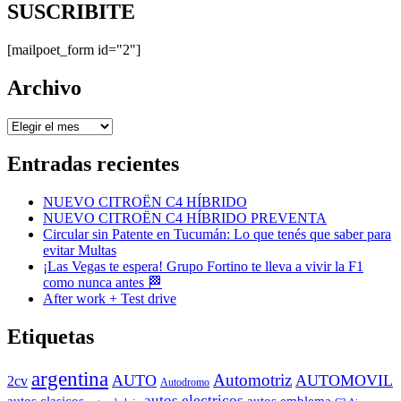
SUSCRIBITE
[mailpoet_form id="2"]
Archivo
Archivo
Entradas recientes
NUEVO CITROËN C4 HÍBRIDO
NUEVO CITROËN C4 HÍBRIDO PREVENTA
Circular sin Patente en Tucumán: Lo que tenés que saber para
evitar Multas
¡Las Vegas te espera! Grupo Fortino te lleva a vivir la F1
como nunca antes 🏁
After work + Test drive
Etiquetas
argentina
Automotriz
AUTO
AUTOMOVIL
2cv
Autodromo
autos electricos
autos clasicos
autos emblema