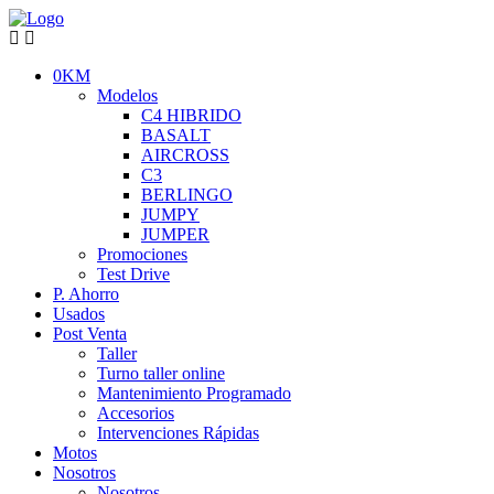
0KM
Modelos
C4 HIBRIDO
BASALT
AIRCROSS
C3
BERLINGO
JUMPY
JUMPER
Promociones
Test Drive
P. Ahorro
Usados
Post Venta
Taller
Turno taller online
Mantenimiento Programado
Accesorios
Intervenciones Rápidas
Motos
Nosotros
Nosotros