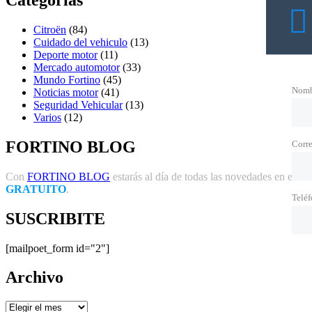
Categorías
Citroën
(84)
Cuidado del vehiculo
(13)
Deporte motor
(11)
Mercado automotor
(33)
Mundo Fortino
(45)
Nomb
Noticias motor
(41)
Seguridad Vehicular
(13)
Varios
(12)
FORTINO BLOG
Corre
Con
FORTINO BLOG
estarás al día de todas las novedades en el mun
GRATUITO
.
Telé
SUSCRIBITE
[mailpoet_form id="2"]
Archivo
Archivo