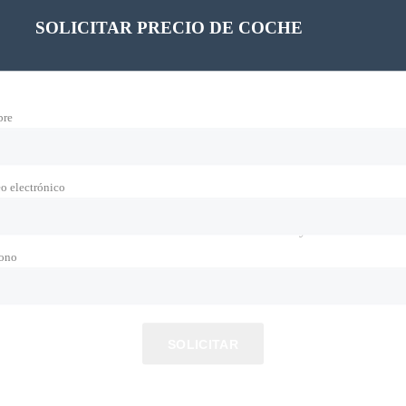
SOLICITAR PRECIO DE COCHE
re
o electrónico
do del motor. Prueba a suscribirte a nuestro boletín y recibirás las notic
fono
SOLICITAR