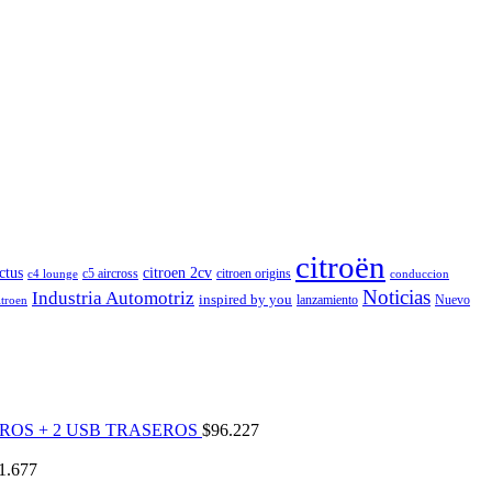
citroën
ctus
citroen 2cv
c5 aircross
citroen origins
c4 lounge
conduccion
Noticias
Industria Automotriz
inspired by you
lanzamiento
Nuevo
itroen
ROS + 2 USB TRASEROS
$
96.227
1.677