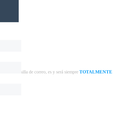
ias en tu casilla de correo, es y será siempre
TOTALMENTE