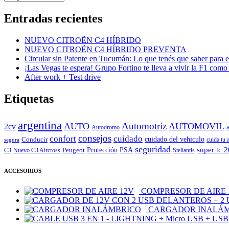
Entradas recientes
NUEVO CITROËN C4 HÍBRIDO
NUEVO CITROËN C4 HÍBRIDO PREVENTA
Circular sin Patente en Tucumán: Lo que tenés que saber para e
¡Las Vegas te espera! Grupo Fortino te lleva a vivir la F1 como
After work + Test drive
Etiquetas
argentina
Automotriz
AUTO
AUTOMOVIL
2cv
Autodromo
consejos
cuidado
confort
Conducir
cuidado del vehiculo
cuida tu 
segura
seguridad
super tc 
Peugeot
Protección
PSA
C3
Nuevo C3 Aircross
Stellantis
ACCESORIOS
COMPRESOR DE AIRE 
CARGADOR INALÁ