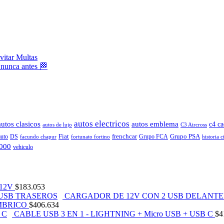
vitar Multas
 nunca antes 🏁
autos electricos
autos clasicos
autos emblema
c4 ca
autos de lujo
C3 Aircross
Fiat
frenchcar
Grupo PSA
auto
DS
Grupo FCA
facundo chapur
fortunato fortino
historia c
2000
vehiculo
12V
$
183.053
CARGADOR DE 12V CON 2 USB DELANTE
MBRICO
$
406.634
CABLE USB 3 EN 1 - LIGHTNING + Micro USB + USB C
$
4