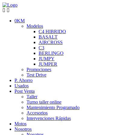
0KM
Modelos
C4 HIBRIDO
BASALT
AIRCROSS
C3
BERLINGO
JUMPY
JUMPER
Promociones
Test Drive
P. Ahorro
Usados
Post Venta
Taller
Turno taller online
Mantenimiento Programado
Accesorios
Intervenciones Rápidas
Motos
Nosotros
Nosotros