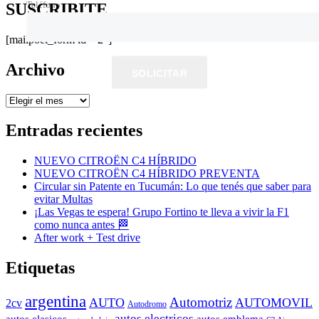
Teléfono
SUSCRIBITE
[mailpoet_form id="2"]
Archivo
SOLICITAR
Archivo
Entradas recientes
NUEVO CITROËN C4 HÍBRIDO
NUEVO CITROËN C4 HÍBRIDO PREVENTA
Circular sin Patente en Tucumán: Lo que tenés que saber para
evitar Multas
¡Las Vegas te espera! Grupo Fortino te lleva a vivir la F1
como nunca antes 🏁
After work + Test drive
Etiquetas
argentina
Automotriz
AUTO
AUTOMOVIL
2cv
Autodromo
autos electricos
autos clasicos
autos emblema