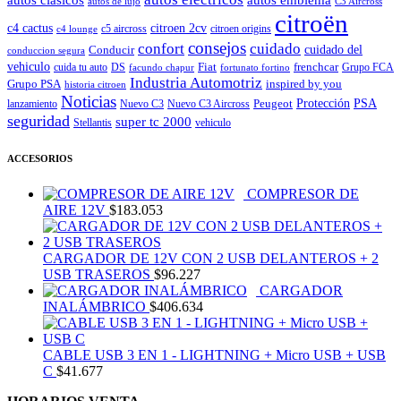
autos de lujo
C3 Aircross
citroën
c4 cactus
citroen 2cv
c5 aircross
citroen origins
c4 lounge
consejos
cuidado
confort
Conducir
cuidado del
conduccion segura
vehiculo
Fiat
frenchcar
cuida tu auto
DS
Grupo FCA
facundo chapur
fortunato fortino
Industria Automotriz
Grupo PSA
inspired by you
historia citroen
Noticias
Peugeot
Protección
PSA
lanzamiento
Nuevo C3
Nuevo C3 Aircross
seguridad
super tc 2000
Stellantis
vehiculo
ACCESORIOS
COMPRESOR DE
AIRE 12V
$
183.053
CARGADOR DE 12V CON 2 USB DELANTEROS + 2
USB TRASEROS
$
96.227
CARGADOR
INALÁMBRICO
$
406.634
CABLE USB 3 EN 1 - LIGHTNING + Micro USB + USB
C
$
41.677