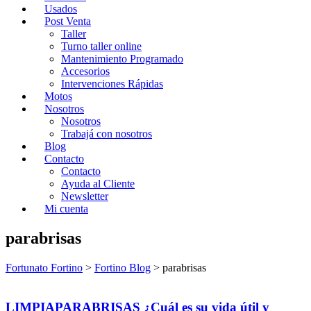
Usados
Post Venta
Taller
Turno taller online
Mantenimiento Programado
Accesorios
Intervenciones Rápidas
Motos
Nosotros
Nosotros
Trabajá con nosotros
Blog
Contacto
Contacto
Ayuda al Cliente
Newsletter
Mi cuenta
parabrisas
Fortunato Fortino
>
Fortino Blog
>
parabrisas
LIMPIAPARABRISAS ¿Cuál es su vida útil y