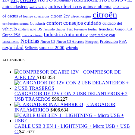
Autodromo
autos electricos
autos clasicos
autos emblema
autos de lujo
C3 Aircross
citroën
c4 cactus
citroen 2cv
c5 aircross
citroen origins
c4 lounge
consejos
cuidado
confort
Conducir
cuidado del
conduccion segura
vehiculo
Fiat
frenchcar
cuida tu auto
DS
Grupo FCA
facundo chapur
fortunato fortino
Industria Automotriz
Grupo PSA
inspired by you
historia citroen
Noticias
Peugeot
Protección
PSA
lanzamiento
Nuevo C3
Nuevo C3 Aircross
seguridad
super tc 2000
Stellantis
vehiculo
ACCESORIOS
COMPRESOR DE
AIRE 12V
$
183.053
CARGADOR DE 12V CON 2 USB DELANTEROS + 2
USB TRASEROS
$
96.227
CARGADOR
INALÁMBRICO
$
406.634
CABLE USB 3 EN 1 - LIGHTNING + Micro USB + USB
C
$
41.677