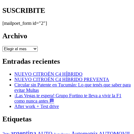
SUSCRIBITE
[mailpoet_form id="2"]
Archivo
Archivo
Entradas recientes
NUEVO CITROËN C4 HÍBRIDO
NUEVO CITROËN C4 HÍBRIDO PREVENTA
Circular sin Patente en Tucumán: Lo que tenés que saber para
evitar Multas
¡Las Vegas te espera! Grupo Fortino te lleva a vivir la F1
como nunca antes 🏁
After work + Test drive
Etiquetas
argentina
Automotriz
AUTO
AUTOMOVIL
2cv