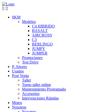
0KM
Modelos
C4 HIBRIDO
BASALT
AIRCROSS
C3
BERLINGO
JUMPY
JUMPER
Promociones
Test Drive
P. Ahorro
Usados
Post Venta
Taller
Turno taller online
Mantenimiento Programado
Accesorios
Intervenciones Rápidas
Motos
Nosotros
Nosotros