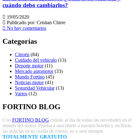
cuándo debo cambiarlos?
19/05/2020
Publicado por:
Cristian Chirre
No hay comentarios
Categorías
Citroën
(84)
Cuidado del vehiculo
(13)
Deporte motor
(11)
Mercado automotor
(33)
Mundo Fortino
(45)
Noticias motor
(41)
Seguridad Vehicular
(13)
Varios
(12)
FORTINO BLOG
Con
FORTINO BLOG
estarás al día de todas las novedades en el
mundo del motor. Prueba a suscribirte a nuestro boletín y recibirás
las noticias en tu casilla de correo, es y será siempre
TOTALMENTE GRATUITO
.