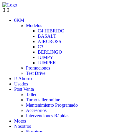
0KM
Modelos
C4 HIBRIDO
BASALT
AIRCROSS
C3
BERLINGO
JUMPY
JUMPER
Promociones
Test Drive
P. Ahorro
Usados
Post Venta
Taller
Turno taller online
Mantenimiento Programado
Accesorios
Intervenciones Rápidas
Motos
Nosotros
Nosotros