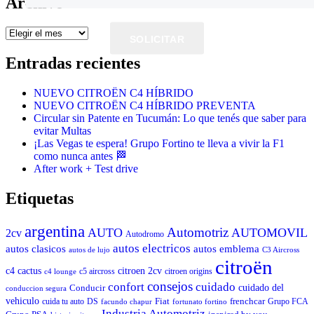
Archivo
Archivo
SOLICITAR
Entradas recientes
NUEVO CITROËN C4 HÍBRIDO
NUEVO CITROËN C4 HÍBRIDO PREVENTA
Circular sin Patente en Tucumán: Lo que tenés que saber para
evitar Multas
¡Las Vegas te espera! Grupo Fortino te lleva a vivir la F1
como nunca antes 🏁
After work + Test drive
Etiquetas
argentina
Automotriz
AUTO
AUTOMOVIL
2cv
Autodromo
autos electricos
autos clasicos
autos emblema
autos de lujo
C3 Aircross
citroën
c4 cactus
citroen 2cv
c5 aircross
citroen origins
c4 lounge
consejos
cuidado
confort
Conducir
cuidado del
conduccion segura
vehiculo
Fiat
frenchcar
cuida tu auto
DS
Grupo FCA
facundo chapur
fortunato fortino
Industria Automotriz