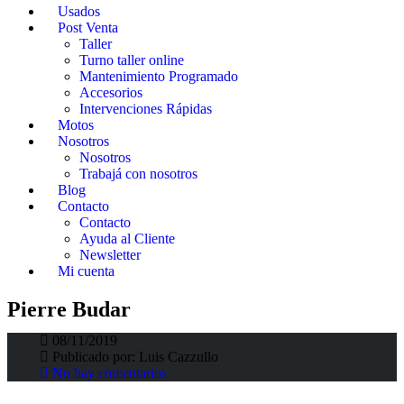
Usados
Post Venta
Taller
Turno taller online
Mantenimiento Programado
Accesorios
Intervenciones Rápidas
Motos
Nosotros
Nosotros
Trabajá con nosotros
Blog
Contacto
Contacto
Ayuda al Cliente
Newsletter
Mi cuenta
El futuro del Rally es Híbrido
Pierre Budar
08/11/2019
Fortunato Fortino
>
Fortino Blog
>
Pierre Budar
Publicado por:
Luis Cazzullo
No hay comentarios