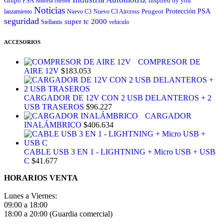
Grupo PSA
inspired by you
historia citroen
Noticias
Peugeot
Protección
PSA
lanzamiento
Nuevo C3
Nuevo C3 Aircross
seguridad
super tc 2000
Stellantis
vehiculo
ACCESORIOS
COMPRESOR DE
AIRE 12V
$
183.053
CARGADOR DE 12V CON 2 USB DELANTEROS + 2
USB TRASEROS
$
96.227
CARGADOR
INALÁMBRICO
$
406.634
CABLE USB 3 EN 1 - LIGHTNING + Micro USB + USB
C
$
41.677
HORARIOS VENTA
Lunes a Viernes:
09:00 a 18:00
18:00 a 20:00 (Guardia comercial)