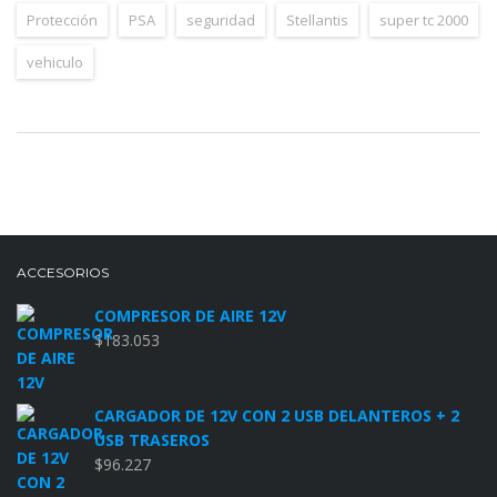
Protección
PSA
seguridad
Stellantis
super tc 2000
vehiculo
ACCESORIOS
COMPRESOR DE AIRE 12V
$
183.053
CARGADOR DE 12V CON 2 USB DELANTEROS + 2
USB TRASEROS
$
96.227