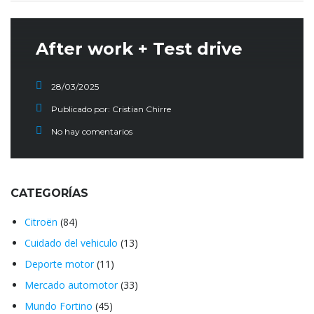
After work + Test drive
28/03/2025
Publicado por:
Cristian Chirre
No hay comentarios
CATEGORÍAS
Citroën
(84)
Cuidado del vehiculo
(13)
Deporte motor
(11)
Mercado automotor
(33)
Mundo Fortino
(45)