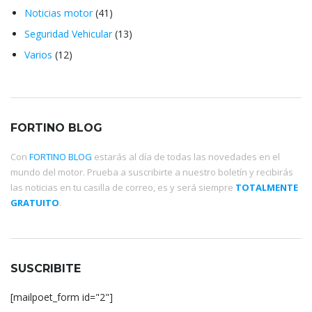
Noticias motor
(41)
Seguridad Vehicular
(13)
Varios
(12)
FORTINO BLOG
Con
FORTINO BLOG
estarás al día de todas las novedades en el
mundo del motor. Prueba a suscribirte a nuestro boletín y recibirás
las noticias en tu casilla de correo, es y será siempre
TOTALMENTE
GRATUITO
.
SUSCRIBITE
[mailpoet_form id="2"]