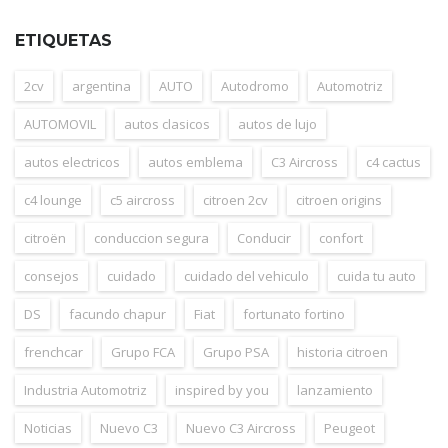
ETIQUETAS
2cv
argentina
AUTO
Autodromo
Automotriz
AUTOMOVIL
autos clasicos
autos de lujo
autos electricos
autos emblema
C3 Aircross
c4 cactus
c4 lounge
c5 aircross
citroen 2cv
citroen origins
citroën
conduccion segura
Conducir
confort
consejos
cuidado
cuidado del vehiculo
cuida tu auto
DS
facundo chapur
Fiat
fortunato fortino
frenchcar
Grupo FCA
Grupo PSA
historia citroen
Industria Automotriz
inspired by you
lanzamiento
Noticias
Nuevo C3
Nuevo C3 Aircross
Peugeot