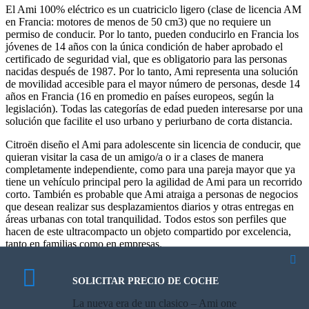
El Ami 100% eléctrico es un cuatriciclo ligero (clase de licencia AM
en Francia: motores de menos de 50 cm3) que no requiere un
permiso de conducir. Por lo tanto, pueden conducirlo en Francia los
jóvenes de 14 años con la única condición de haber aprobado el
certificado de seguridad vial, que es obligatorio para las personas
nacidas después de 1987. Por lo tanto, Ami representa una solución
de movilidad accesible para el mayor número de personas, desde 14
años en Francia (16 en promedio en países europeos, según la
legislación). Todas las categorías de edad pueden interesarse por una
solución que facilite el uso urbano y periurbano de corta distancia.
Citroën diseño el Ami para adolescente sin licencia de conducir, que
quieran visitar la casa de un amigo/a o ir a clases de manera
completamente independiente, como para una pareja mayor que ya
tiene un vehículo principal pero la agilidad de Ami para un recorrido
corto. También es probable que Ami atraiga a personas de negocios
que desean realizar sus desplazamientos diarios y otras entregas en
áreas urbanas con total tranquilidad. Todos estos son perfiles que
hacen de este ultracompacto un objeto compartido por excelencia,
tanto en familias como en empresas.
Te dejamos unas imagenes del Ami:
SOLICITAR PRECIO DE COCHE
La nueva era de un clasico – Ami one