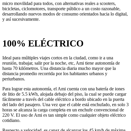
micro movilidad para todos, con alternativas reales a scooters,
bicicletas, ciclomotores, transporte público a un costo razonable,
desarrollando nuevos modos de consumo orientados hacia lo digital,
y así sucesivamente.
100% ELÉCTRICO
Ideal para múltiples viajes cortos en la ciudad, como ir a una
reunión, trabajar, salir por la noche, etc, Ami tiene autonomía de
hasta 70 kilómetros. Una distancia diaria mucho mayor que la
distancia promedio recorrida por los habitantes urbanos y
periurbanos.
Para lograr esta autonomía, el Ami cuenta con una batería de iones
de litio de 5.5 kWh, alojada debajo del piso, la cual se puede cargar
fácilmente a través del cable eléctrico a bordo ubicado en la puerta
del lado del pasajero. Una vez que el cable está enchufado, en solo 3
horas se alcanza la carga completa en un enchufe convencional de
220 V. El uso de Ami es tan simple como cualquier objeto eléctrico
cotidiano.
Respecto a velocidad, es capaz de alcanzar los 45 km/h de máxima.