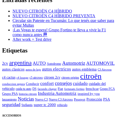
Entradas recientes
NUEVO CITROËN C4 HÍBRIDO
NUEVO CITROËN C4 HÍBRIDO PREVENTA
Circular sin Patente en Tucumán: Lo que tenés que saber para
evitar Multas
¡Las Vegas te espera! Grupo Fortino te lleva a vivir la F1
como nunca antes 🏁
After work + Test drive
Etiquetas
argentina
Automotriz
AUTO
AUTOMOVIL
2cv
Autodromo
autos electricos
autos clasicos
autos emblema
autos de lujo
C3 Aircross
citroën
c4 cactus
citroen 2cv
c5 aircross
citroen origins
c4 lounge
consejos
cuidado
confort
Conducir
cuidado del
conduccion segura
vehiculo
Fiat
frenchcar
cuida tu auto
DS
Grupo FCA
facundo chapur
fortunato fortino
Industria Automotriz
Grupo PSA
inspired by you
historia citroen
Noticias
Peugeot
Protección
PSA
lanzamiento
Nuevo C3
Nuevo C3 Aircross
seguridad
super tc 2000
Stellantis
vehiculo
ACCESORIOS