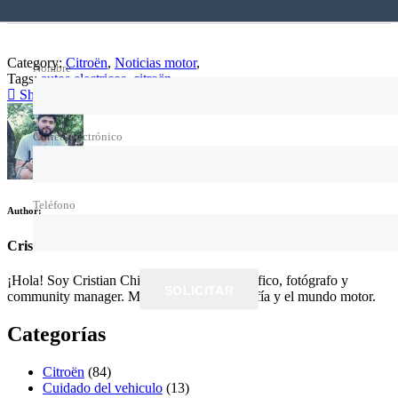
Category:
Citroën
,
Noticias motor
,
Nombre
Tags:
autos electricos
,
citroën
Share this
Correo electrónico
Teléfono
Author:
Cristian Chirre
¡Hola! Soy Cristian Chirre soy diseñador gráfico, fotógrafo y
SOLICITAR
community manager. Me apasiona la fotografía y el mundo motor.
Categorías
Citroën
(84)
Cuidado del vehiculo
(13)