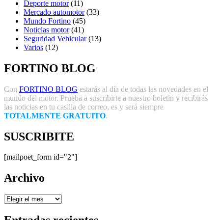
Deporte motor
(11)
Mercado automotor
(33)
Mundo Fortino
(45)
Noticias motor
(41)
Seguridad Vehicular
(13)
Varios
(12)
FORTINO BLOG
Con
FORTINO BLOG
estarás al día de todas las novedades en el
mundo del motor. Prueba a suscribirte a nuestro boletín y recibirás
las noticias en tu casilla de correo, es y será siempre
TOTALMENTE GRATUITO
.
SUSCRIBITE
[mailpoet_form id="2"]
Archivo
Archivo