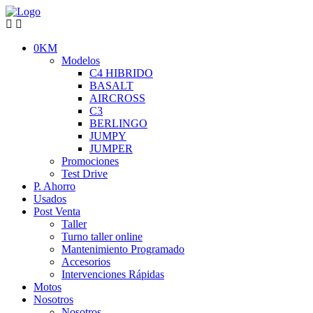
0KM
Modelos
C4 HIBRIDO
BASALT
AIRCROSS
C3
BERLINGO
JUMPY
JUMPER
Promociones
Test Drive
P. Ahorro
Usados
Post Venta
Taller
Turno taller online
Mantenimiento Programado
Accesorios
Intervenciones Rápidas
Motos
Nosotros
Nosotros