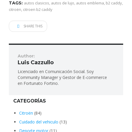
TAGS:
autos clasicos
,
autos de lujo
,
autos emblema
,
b2 caddy
,
citroën
,
citroen b2 caddy
SHARE THIS
Author:
Luis Cazzullo
Licenciado en Comunicación Social. Soy
Community Manager y Gestor de E-commerce
en Fortunato Fortino.
CATEGORÍAS
Citroën
(84)
Cuidado del vehiculo
(13)
Deporte motor
(11)