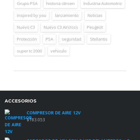
Grupo PSA
historia citroen
Industria Automotriz
inspired by you
lanzamiento
Noticias
Nuevo C3
Nuevo C3 Aircross
Peugeot
Protección
PSA
seguridad
Stellantis
super tc 2000
vehiculo
ACCESORIOS
COMPRESOR DE AIRE 12V
$
183.053