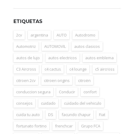
ETIQUETAS
2cv
argentina
AUTO
Autodromo
Automotriz
AUTOMOVIL
autos clasicos
autos de lujo
autos electricos
autos emblema
C3 Aircross
c4 cactus
c4 lounge
c5 aircross
citroen 2cv
citroen origins
citroën
conduccion segura
Conducir
confort
consejos
cuidado
cuidado del vehiculo
cuida tu auto
DS
facundo chapur
Fiat
fortunato fortino
frenchcar
Grupo FCA