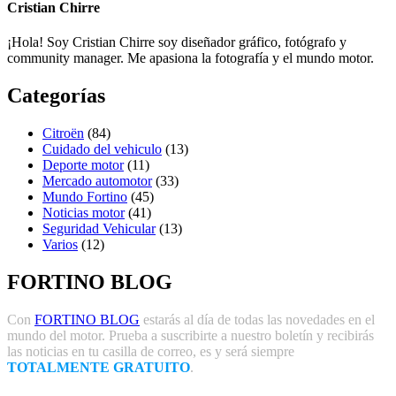
Cristian Chirre
¡Hola! Soy Cristian Chirre soy diseñador gráfico, fotógrafo y
community manager. Me apasiona la fotografía y el mundo motor.
Categorías
Citroën
(84)
Cuidado del vehiculo
(13)
Deporte motor
(11)
Mercado automotor
(33)
Mundo Fortino
(45)
Noticias motor
(41)
Seguridad Vehicular
(13)
Varios
(12)
FORTINO BLOG
Con
FORTINO BLOG
estarás al día de todas las novedades en el
mundo del motor. Prueba a suscribirte a nuestro boletín y recibirás
las noticias en tu casilla de correo, es y será siempre
TOTALMENTE GRATUITO
.