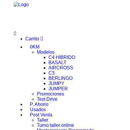
Carrito
0KM
Modelos
C4 HIBRIDO
BASALT
AIRCROSS
C3
BERLINGO
JUMPY
JUMPER
Promociones
Test Drive
P. Ahorro
Usados
Post Venta
Taller
Turno taller online