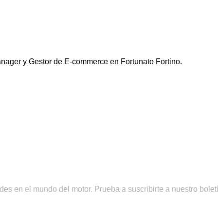
ager y Gestor de E-commerce en Fortunato Fortino.
es en el mundo del motor. Prueba a suscribirte a nuestro boletín 