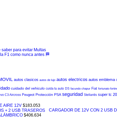
 saber para evitar Multas
r la F1 como nunca antes 🏁
MOVIL
autos electricos
autos clasicos
autos emblema
autos de lujo
idado
cuidado del vehiculo
Fiat
cuida tu auto
DS
facundo chapur
fortunato fortin
seguridad
Protección
PSA
super tc 2
Peugeot
vo C3 Aircross
Stellantis
 AIRE 12V
$
183.053
CARGADOR DE 12V CON 2 USB 
ALÁMBRICO
$
406.634