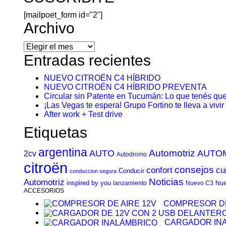
[mailpoet_form id="2"]
Archivo
Archivo
Entradas recientes
NUEVO CITROËN C4 HÍBRIDO
NUEVO CITROËN C4 HÍBRIDO PREVENTA
Circular sin Patente en Tucumán: Lo que tenés que
¡Las Vegas te espera! Grupo Fortino te lleva a vivi
After work + Test drive
Etiquetas
argentina
Automotriz
AUTO
AUTO
2cv
Autodromo
citroën
consejos
cu
confort
Conducir
conduccion segura
Noticias
Automotriz
inspired by you
lanzamiento
Nuevo C3
Nue
ACCESORIOS
COMPRESOR DE
CARGADOR IN