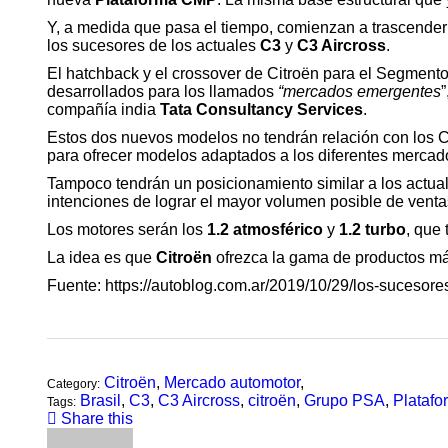
Y, a medida que pasa el tiempo, comienzan a trascender 
los sucesores de los actuales
C3
y
C3 Aircross
.
El hatchback y el crossover de Citroën para el Segmento
desarrollados para los llamados
“mercados emergentes
”
compañía india
Tata Consultancy Services
.
Estos dos nuevos modelos no tendrán relación con los 
para ofrecer modelos adaptados a los diferentes mercad
Tampoco tendrán un posicionamiento similar a los actual
intenciones de lograr el mayor volumen posible de venta
Los motores serán los
1.2 atmosférico
y
1.2 turbo
, que
La idea es que
Citroën
ofrezca la gama de productos má
Fuente: https://autoblog.com.ar/2019/10/29/los-sucesores
Citroën
,
Mercado automotor
,
Category:
Brasil
,
C3
,
C3 Aircross
,
citroën
,
Grupo PSA
,
Plataf
Tags:
Share this