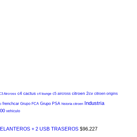
c4 cactus
citroen 2cv
c5 aircross
citroen origins
C3 Aircross
c4 lounge
Industria
frenchcar
Grupo PSA
Grupo FCA
o
historia citroen
000
vehiculo
DELANTEROS + 2 USB TRASEROS
$
96.227