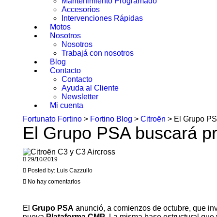
Mantenimiento Programado
Accesorios
Intervenciones Rápidas
Motos
Nosotros
Nosotros
Trabajá con nosotros
Blog
Contacto
Contacto
Ayuda al Cliente
Newsletter
Mi cuenta
Fortunato Fortino
>
Fortino Blog
>
Citroën
>
El Grupo PS
El Grupo PSA buscará p
29/10/2019
Posted by:
Luis Cazzullo
No hay comentarios
El
Grupo PSA
anunció, a comienzos de octubre, que inv
nueva
Plataforma CMP
. La misma base estructural que 