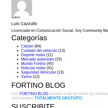
Author:
Luis Cazzullo
Licenciado en Comunicación Social. Soy Community Man
Categorías
Citroën
(84)
Cuidado del vehiculo
(13)
Deporte motor
(11)
Mercado automotor
(33)
Mundo Fortino
(45)
Noticias motor
(41)
Seguridad Vehicular
(13)
Varios
(12)
FORTINO BLOG
Con
FORTINO BLOG
estarás al día de todas las novedad
será siempre
TOTALMENTE GRATUITO
.
SUSCRIBITE