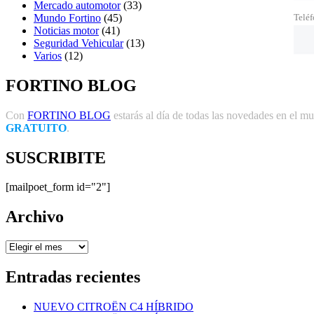
Mercado automotor
(33)
Mundo Fortino
(45)
Telé
Noticias motor
(41)
Seguridad Vehicular
(13)
Varios
(12)
FORTINO BLOG
Con
FORTINO BLOG
estarás al día de todas las novedades en el mun
GRATUITO
.
SUSCRIBITE
[mailpoet_form id="2"]
Archivo
Archivo
Entradas recientes
NUEVO CITROËN C4 HÍBRIDO