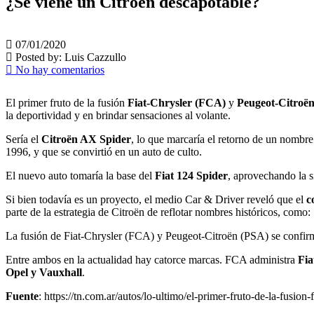
¿Se viene un Citroën descapotable?
07/01/2020
Posted by:
Luis Cazzullo
No hay comentarios
El primer fruto de la fusión
Fiat-Chrysler (FCA)
y
Peugeot-Citroë
la deportividad y en brindar sensaciones al volante.
Sería el
Citroën AX Spider
, lo que marcaría el retorno de un nombre
1996, y que se convirtió en un auto de culto.
El nuevo auto tomaría la base del
Fiat 124 Spider
, aprovechando la s
Si bien todavía es un proyecto, el medio Car & Driver reveló que el
c
parte de la estrategia de Citroën de reflotar nombres históricos, com
La fusión de Fiat-Chrysler (FCA) y Peugeot-Citroën (PSA) se confirm
Entre ambos en la actualidad hay catorce marcas. FCA administra
Fia
Opel y Vauxhall
.
Fuente
: https://tn.com.ar/autos/lo-ultimo/el-primer-fruto-de-la-fusi