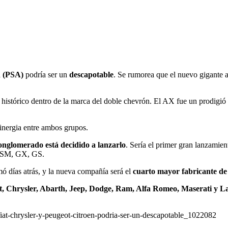
n (PSA)
podría ser un
descapotable
. Se rumorea que el nuevo gigante au
 histórico dentro de la marca del doble chevrón. El AX fue un prodigió
inergia entre ambos grupos.
onglomerado está decidido a lanzarlo
. Sería el primer gran lanzami
o: SM, GX, GS.
ó días atrás, y la nueva compañía será el
cuarto mayor fabricante de
t, Chrysler, Abarth, Jeep, Dodge, Ram, Alfa Romeo, Maserati y L
on-fiat-chrysler-y-peugeot-citroen-podria-ser-un-descapotable_1022082