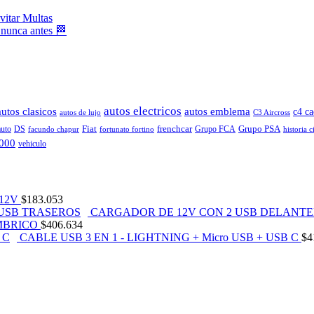
vitar Multas
 nunca antes 🏁
autos electricos
autos clasicos
autos emblema
c4 ca
autos de lujo
C3 Aircross
Fiat
frenchcar
Grupo PSA
auto
DS
Grupo FCA
facundo chapur
fortunato fortino
historia c
2000
vehiculo
12V
$
183.053
CARGADOR DE 12V CON 2 USB DELANTE
MBRICO
$
406.634
CABLE USB 3 EN 1 - LIGHTNING + Micro USB + USB C
$
4