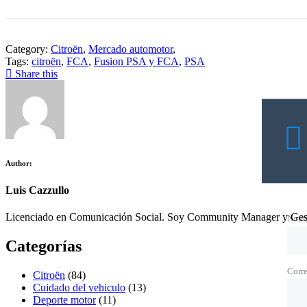
Category:
Citroën
,
Mercado automotor
,
Tags:
citroën
,
FCA
,
Fusion PSA y FCA
,
PSA
Share this
Author:
Luis Cazzullo
Licenciado en Comunicación Social. Soy Community Manager y Gest
Nomb
Categorías
Corre
Citroën
(84)
Cuidado del vehiculo
(13)
Deporte motor
(11)