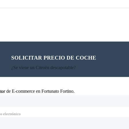
SOLICITAR PRECIO DE COCHE
¿Se viene un Citroën descapotable?
or de E-commerce en Fortunato Fortino.
re
o electrónico