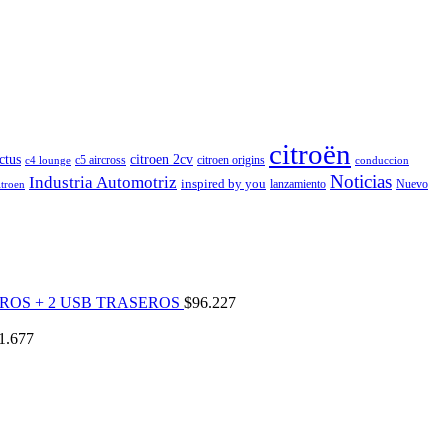
citroën
ctus
citroen 2cv
c5 aircross
citroen origins
c4 lounge
conduccion
Noticias
Industria Automotriz
inspired by you
lanzamiento
Nuevo
itroen
ROS + 2 USB TRASEROS
$
96.227
1.677