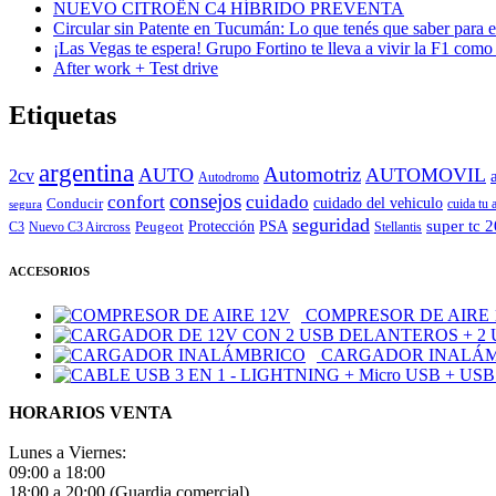
NUEVO CITROËN C4 HÍBRIDO PREVENTA
Circular sin Patente en Tucumán: Lo que tenés que saber para e
¡Las Vegas te espera! Grupo Fortino te lleva a vivir la F1 como
After work + Test drive
Etiquetas
argentina
Automotriz
AUTO
AUTOMOVIL
2cv
Autodromo
consejos
cuidado
confort
Conducir
cuidado del vehiculo
cuida tu 
segura
seguridad
super tc 
Peugeot
Protección
PSA
C3
Nuevo C3 Aircross
Stellantis
ACCESORIOS
COMPRESOR DE AIRE 
CARGADOR INALÁ
HORARIOS VENTA
Lunes a Viernes:
09:00 a 18:00
18:00 a 20:00 (Guardia comercial)