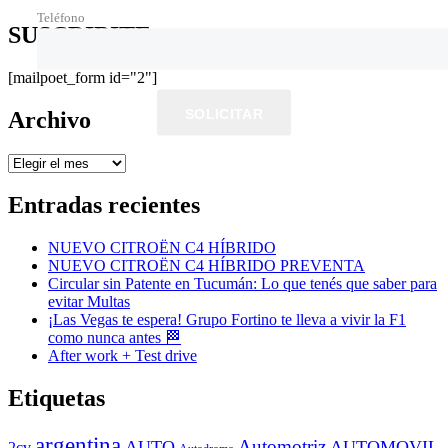
Teléfono
SUSCRIBITE
[mailpoet_form id="2"]
SOLICITAR
Archivo
Archivo
Entradas recientes
NUEVO CITROËN C4 HÍBRIDO
NUEVO CITROËN C4 HÍBRIDO PREVENTA
Circular sin Patente en Tucumán: Lo que tenés que saber para
evitar Multas
¡Las Vegas te espera! Grupo Fortino te lleva a vivir la F1
como nunca antes 🏁
After work + Test drive
Etiquetas
argentina
Automotriz
AUTO
AUTOMOVIL
2cv