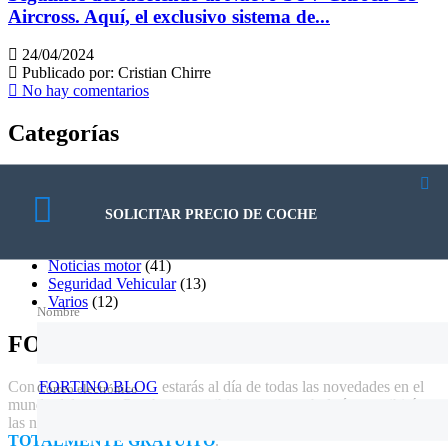
Aircross. Aquí, el exclusivo sistema de...
24/04/2024
Publicado por:
Cristian Chirre
No hay comentarios
Categorías
Citroën
(84)
Cuidado del vehiculo
(13)
Deporte motor
(11)
SOLICITAR PRECIO DE COCHE
Mercado automotor
(33)
Mundo Fortino
(45)
Noticias motor
(41)
Seguridad Vehicular
(13)
Varios
(12)
Nombre
FORTINO BLOG
Con
FORTINO BLOG
estarás al día de todas las novedades en el
Correo electrónico
mundo del motor. Prueba a suscribirte a nuestro boletín y recibirás
las noticias en tu casilla de correo, es y será siempre
TOTALMENTE GRATUITO
.