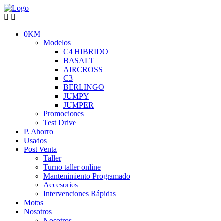
0KM
Modelos
C4 HIBRIDO
BASALT
AIRCROSS
C3
BERLINGO
JUMPY
JUMPER
Promociones
Test Drive
P. Ahorro
Usados
Post Venta
Taller
Turno taller online
Mantenimiento Programado
Accesorios
Intervenciones Rápidas
Motos
Nosotros
Nosotros