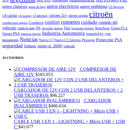
Autodromo
autos electricos
autos clasicos
autos emblema
autos de lujo
C3 Aircross
citroën
c4 cactus
citroen 2cv
c5 aircross
citroen origins
c4 lounge
consejos
cuidado
confort
Conducir
cuidado del
conduccion segura
vehiculo
Fiat
frenchcar
cuida tu auto
DS
Grupo FCA
facundo chapur
fortunato fortino
Industria Automotriz
Grupo PSA
inspired by you
historia citroen
Noticias
Peugeot
Protección
PSA
lanzamiento
Nuevo C3
Nuevo C3 Aircross
seguridad
super tc 2000
Stellantis
vehiculo
ACCESORIOS
COMPRESOR DE
AIRE 12V
$
183.053
CARGADOR DE 12V CON 2 USB DELANTEROS + 2
USB TRASEROS
$
96.227
CARGADOR
INALÁMBRICO
$
406.634
CABLE USB 3 EN 1 - LIGHTNING + Micro USB + USB
C
$
41.677