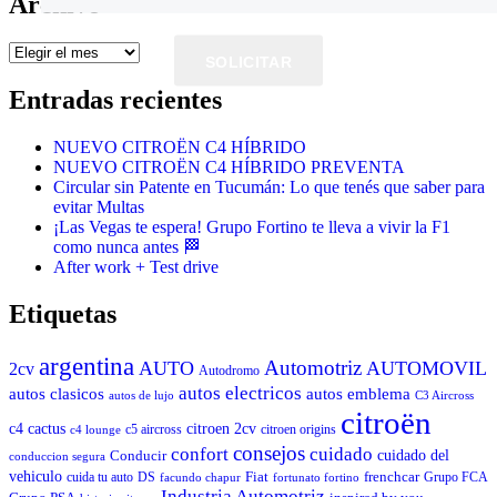
Archivo
Archivo
SOLICITAR
Entradas recientes
NUEVO CITROËN C4 HÍBRIDO
NUEVO CITROËN C4 HÍBRIDO PREVENTA
Circular sin Patente en Tucumán: Lo que tenés que saber para
evitar Multas
¡Las Vegas te espera! Grupo Fortino te lleva a vivir la F1
como nunca antes 🏁
After work + Test drive
Etiquetas
argentina
Automotriz
AUTO
AUTOMOVIL
2cv
Autodromo
autos electricos
autos clasicos
autos emblema
autos de lujo
C3 Aircross
citroën
c4 cactus
citroen 2cv
c5 aircross
citroen origins
c4 lounge
consejos
cuidado
confort
Conducir
cuidado del
conduccion segura
vehiculo
Fiat
frenchcar
cuida tu auto
DS
Grupo FCA
facundo chapur
fortunato fortino
Industria Automotriz