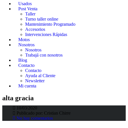
Usados
Post Venta
Taller
Turno taller online
Mantenimiento Programado
Accesorios
Intervenciones Rápidas
Motos
Nosotros
Nosotros
Trabajá con nosotros
Blog
Contacto
Contacto
Ayuda al Cliente
Newsletter
Citroën triunfa en la primer carrera de la
Mi cuenta
temporada 2020 – Tc2000
alta gracia
10/03/2020
Fortunato Fortino
>
Fortino Blog
>
alta gracia
Publicado por:
Cristian Chirre
No hay comentarios