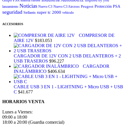
Grupo PSA
inspired by you
historia citroen
Noticias
Peugeot
Protección
PSA
lanzamiento
Nuevo C3
Nuevo C3 Aircross
seguridad
super tc 2000
Stellantis
vehiculo
ACCESORIOS
COMPRESOR DE
AIRE 12V
$
183.053
CARGADOR DE 12V CON 2 USB DELANTEROS + 2
USB TRASEROS
$
96.227
CARGADOR
INALÁMBRICO
$
406.634
CABLE USB 3 EN 1 - LIGHTNING + Micro USB + USB
C
$
41.677
HORARIOS VENTA
Lunes a Viernes:
09:00 a 18:00
18:00 a 20:00 (Guardia comercial)