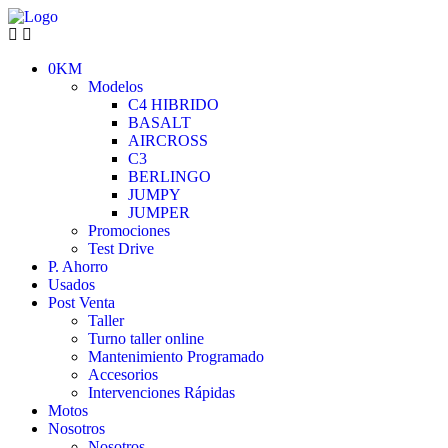
0KM
Modelos
C4 HIBRIDO
BASALT
AIRCROSS
C3
BERLINGO
JUMPY
JUMPER
Promociones
Test Drive
P. Ahorro
Usados
Post Venta
Taller
Turno taller online
Mantenimiento Programado
Accesorios
Intervenciones Rápidas
Motos
Nosotros
Nosotros