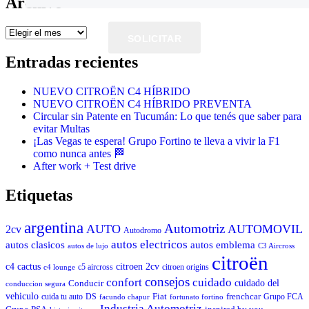
Archivo
Archivo
SOLICITAR
Entradas recientes
NUEVO CITROËN C4 HÍBRIDO
NUEVO CITROËN C4 HÍBRIDO PREVENTA
Circular sin Patente en Tucumán: Lo que tenés que saber para
evitar Multas
¡Las Vegas te espera! Grupo Fortino te lleva a vivir la F1
como nunca antes 🏁
After work + Test drive
Etiquetas
argentina
Automotriz
AUTO
AUTOMOVIL
2cv
Autodromo
autos electricos
autos clasicos
autos emblema
autos de lujo
C3 Aircross
citroën
c4 cactus
citroen 2cv
c5 aircross
citroen origins
c4 lounge
consejos
cuidado
confort
Conducir
cuidado del
conduccion segura
vehiculo
Fiat
frenchcar
cuida tu auto
DS
Grupo FCA
facundo chapur
fortunato fortino
Industria Automotriz