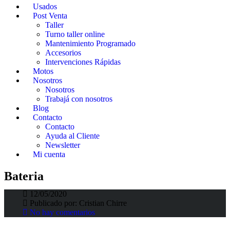
Usados
Post Venta
Taller
Turno taller online
Mantenimiento Programado
Accesorios
Intervenciones Rápidas
Motos
Nosotros
Nosotros
Trabajá con nosotros
Blog
Contacto
Contacto
Ayuda al Cliente
Newsletter
SEÑALES DE QUE TU BATERIA ESTA
Mi cuenta
FALLANDO
Bateria
12/05/2020
Fortunato Fortino
>
Fortino Blog
>
Bateria
Publicado por:
Cristian Chirre
No hay comentarios