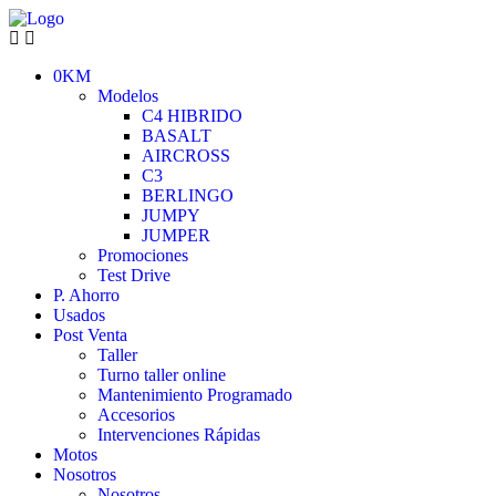
0KM
Modelos
C4 HIBRIDO
BASALT
AIRCROSS
C3
BERLINGO
JUMPY
JUMPER
Promociones
Test Drive
P. Ahorro
Usados
Post Venta
Taller
Turno taller online
Mantenimiento Programado
Accesorios
Intervenciones Rápidas
Motos
Nosotros
Nosotros