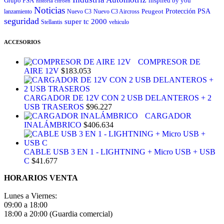
Grupo PSA
inspired by you
historia citroen
Noticias
Peugeot
Protección
PSA
lanzamiento
Nuevo C3
Nuevo C3 Aircross
seguridad
super tc 2000
Stellantis
vehiculo
ACCESORIOS
COMPRESOR DE
AIRE 12V
$
183.053
CARGADOR DE 12V CON 2 USB DELANTEROS + 2
USB TRASEROS
$
96.227
CARGADOR
INALÁMBRICO
$
406.634
CABLE USB 3 EN 1 - LIGHTNING + Micro USB + USB
C
$
41.677
HORARIOS VENTA
Lunes a Viernes:
09:00 a 18:00
18:00 a 20:00 (Guardia comercial)