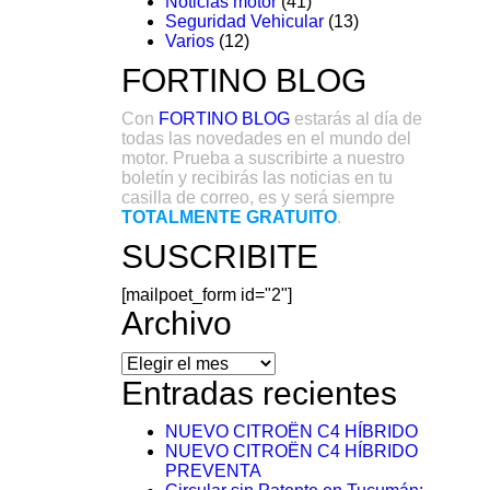
Noticias motor
(41)
Seguridad Vehicular
(13)
Varios
(12)
FORTINO BLOG
Con
FORTINO BLOG
estarás al día de
todas las novedades en el mundo del
motor. Prueba a suscribirte a nuestro
boletín y recibirás las noticias en tu
casilla de correo, es y será siempre
TOTALMENTE GRATUITO
.
SUSCRIBITE
[mailpoet_form id="2"]
Archivo
Archivo
Entradas recientes
NUEVO CITROËN C4 HÍBRIDO
NUEVO CITROËN C4 HÍBRIDO
PREVENTA