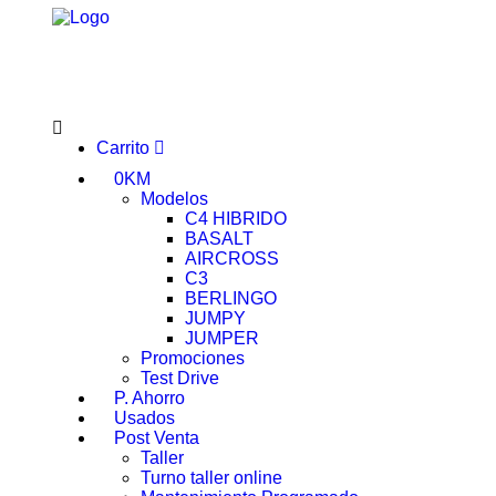
Carrito
0KM
Modelos
C4 HIBRIDO
BASALT
AIRCROSS
C3
BERLINGO
JUMPY
JUMPER
Promociones
Test Drive
P. Ahorro
Usados
Post Venta
Taller
Turno taller online