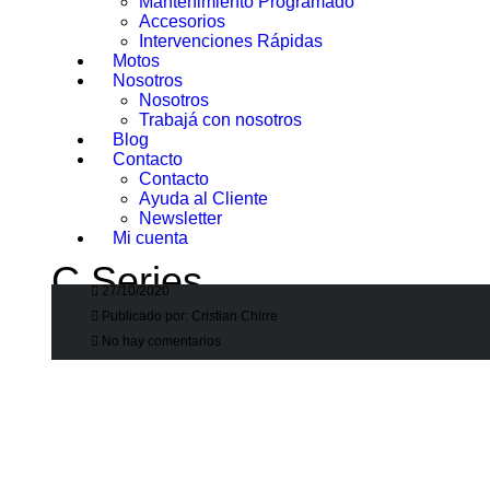
Mantenimiento Programado
Accesorios
Intervenciones Rápidas
Motos
Nosotros
Nosotros
Trabajá con nosotros
Blog
Contacto
Contacto
Ayuda al Cliente
Newsletter
Citroën C4 Cactus C-Series
Mi cuenta
C Series
27/10/2020
Publicado por:
Cristian Chirre
Fortunato Fortino
>
Fortino Blog
>
C Series
No hay comentarios