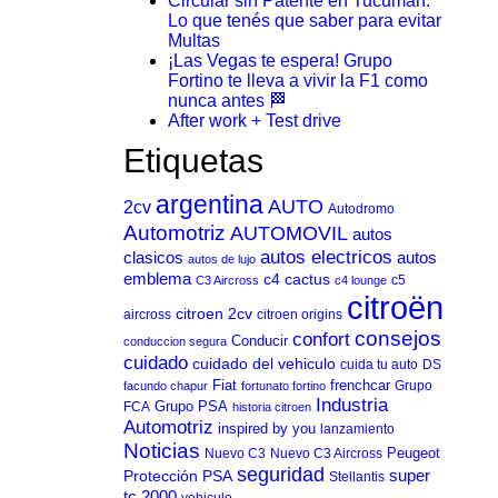
Circular sin Patente en Tucumán:
Lo que tenés que saber para evitar
Multas
¡Las Vegas te espera! Grupo
Fortino te lleva a vivir la F1 como
nunca antes 🏁
After work + Test drive
Etiquetas
argentina
AUTO
2cv
Autodromo
Automotriz
AUTOMOVIL
autos
autos electricos
clasicos
autos
autos de lujo
emblema
c4 cactus
c5
C3 Aircross
c4 lounge
citroën
citroen 2cv
aircross
citroen origins
consejos
confort
Conducir
conduccion segura
cuidado
cuidado del vehiculo
cuida tu auto
DS
Fiat
frenchcar
Grupo
facundo chapur
fortunato fortino
Industria
Grupo PSA
FCA
historia citroen
Automotriz
inspired by you
lanzamiento
Noticias
Peugeot
Nuevo C3
Nuevo C3 Aircross
seguridad
Protección
PSA
super
Stellantis
tc 2000
vehiculo