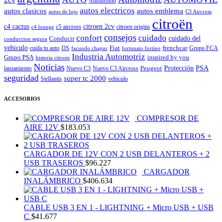
Autodromo
autos electricos
autos clasicos
autos emblema
autos de lujo
C3 Aircross
citroën
c4 cactus
citroen 2cv
c5 aircross
citroen origins
c4 lounge
consejos
cuidado
confort
Conducir
cuidado del
conduccion segura
vehiculo
Fiat
frenchcar
cuida tu auto
DS
Grupo FCA
facundo chapur
fortunato fortino
Industria Automotriz
Grupo PSA
inspired by you
historia citroen
Noticias
Peugeot
Protección
PSA
lanzamiento
Nuevo C3
Nuevo C3 Aircross
seguridad
super tc 2000
Stellantis
vehiculo
ACCESORIOS
COMPRESOR DE
AIRE 12V
$
183.053
CARGADOR DE 12V CON 2 USB DELANTEROS + 2
USB TRASEROS
$
96.227
CARGADOR
INALÁMBRICO
$
406.634
CABLE USB 3 EN 1 - LIGHTNING + Micro USB + USB
C
$
41.677