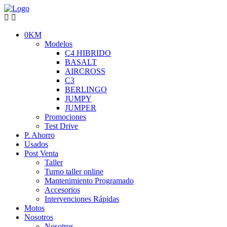
0KM
Modelos
C4 HIBRIDO
BASALT
AIRCROSS
C3
BERLINGO
JUMPY
JUMPER
Promociones
Test Drive
P. Ahorro
Usados
Post Venta
Taller
Turno taller online
Mantenimiento Programado
Accesorios
Intervenciones Rápidas
Motos
Nosotros
Nosotros