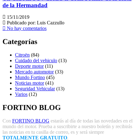
de la Hermandad
15/11/2019
Publicado por:
Luis Cazzullo
No hay comentarios
Categorías
Citroën
(84)
Cuidado del vehiculo
(13)
Deporte motor
(11)
Mercado automotor
(33)
Mundo Fortino
(45)
Noticias motor
(41)
Seguridad Vehicular
(13)
Varios
(12)
FORTINO BLOG
Con
FORTINO BLOG
estarás al día de todas las novedades en el
mundo del motor. Prueba a suscribirte a nuestro boletín y recibirás
las noticias en tu casilla de correo, es y será siempre
TOTALMENTE GRATUITO
.