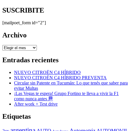
SUSCRIBITE
[mailpoet_form id="2"]
Archivo
Archivo
Entradas recientes
NUEVO CITROËN C4 HÍBRIDO
NUEVO CITROËN C4 HÍBRIDO PREVENTA
Circular sin Patente en Tucumán: Lo que tenés que saber para
evitar Multas
¡Las Vegas te espera! Grupo Fortino te lleva a vivir la F1
como nunca antes 🏁
After work + Test drive
Etiquetas
argentina
Automotriz
AUTO
AUTOMOVIL
2cv