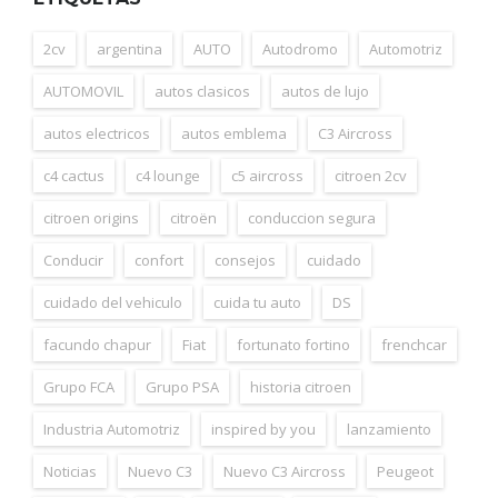
2cv
argentina
AUTO
Autodromo
Automotriz
AUTOMOVIL
autos clasicos
autos de lujo
autos electricos
autos emblema
C3 Aircross
c4 cactus
c4 lounge
c5 aircross
citroen 2cv
citroen origins
citroën
conduccion segura
Conducir
confort
consejos
cuidado
cuidado del vehiculo
cuida tu auto
DS
facundo chapur
Fiat
fortunato fortino
frenchcar
Grupo FCA
Grupo PSA
historia citroen
Industria Automotriz
inspired by you
lanzamiento
Noticias
Nuevo C3
Nuevo C3 Aircross
Peugeot