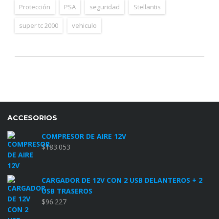
Protección
PSA
seguridad
Stellantis
super tc 2000
vehiculo
ACCESORIOS
COMPRESOR DE AIRE 12V
$
183.053
CARGADOR DE 12V CON 2 USB DELANTEROS + 2
USB TRASEROS
$
96.227