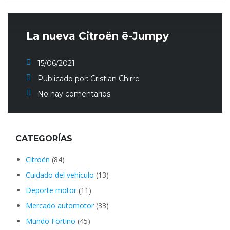
La nueva Citroën ë-Jumpy
15/06/2021
Publicado por:
Cristian Chirre
No hay comentarios
CATEGORÍAS
Citroën
(84)
Cuidado del vehiculo
(13)
Deporte motor
(11)
Mercado automotor
(33)
Mundo Fortino
(45)