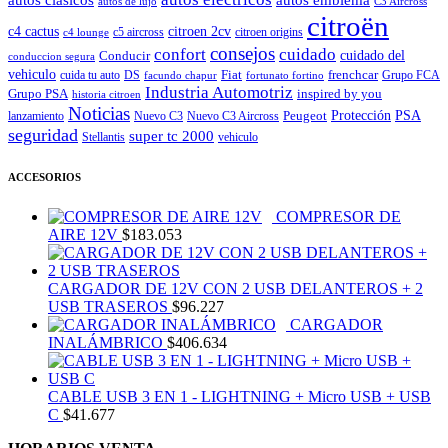
autos de lujo
C3 Aircross
citroën
c4 cactus
citroen 2cv
c5 aircross
citroen origins
c4 lounge
consejos
cuidado
confort
Conducir
cuidado del
conduccion segura
vehiculo
Fiat
frenchcar
cuida tu auto
DS
Grupo FCA
facundo chapur
fortunato fortino
Industria Automotriz
Grupo PSA
inspired by you
historia citroen
Noticias
Peugeot
Protección
PSA
lanzamiento
Nuevo C3
Nuevo C3 Aircross
seguridad
super tc 2000
Stellantis
vehiculo
ACCESORIOS
COMPRESOR DE
AIRE 12V
$
183.053
CARGADOR DE 12V CON 2 USB DELANTEROS + 2
USB TRASEROS
$
96.227
CARGADOR
INALÁMBRICO
$
406.634
CABLE USB 3 EN 1 - LIGHTNING + Micro USB + USB
C
$
41.677