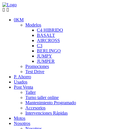
0KM
Modelos
C4 HIBRIDO
BASALT
AIRCROSS
C3
BERLINGO
JUMPY
JUMPER
Promociones
Test Drive
P. Ahorro
Usados
Post Venta
Taller
Turno taller online
Mantenimiento Programado
Accesorios
Intervenciones Rápidas
Motos
Nosotros
Nosotros