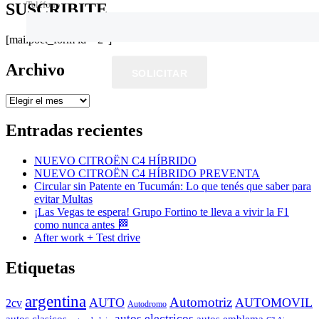
Teléfono
SUSCRIBITE
[mailpoet_form id="2"]
Archivo
SOLICITAR
Archivo
Entradas recientes
NUEVO CITROËN C4 HÍBRIDO
NUEVO CITROËN C4 HÍBRIDO PREVENTA
Circular sin Patente en Tucumán: Lo que tenés que saber para
evitar Multas
¡Las Vegas te espera! Grupo Fortino te lleva a vivir la F1
como nunca antes 🏁
After work + Test drive
Etiquetas
argentina
Automotriz
AUTO
AUTOMOVIL
2cv
Autodromo
autos electricos
autos clasicos
autos emblema