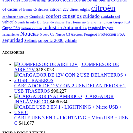
autos de lujo
C3 Aircross
citroën
c4 cactus
citroen 2cv
c5 aircross
citroen origins
c4 lounge
consejos
cuidado
confort
Conducir
cuidado del
conduccion segura
vehiculo
Fiat
frenchcar
cuida tu auto
DS
Grupo FCA
facundo chapur
fortunato fortino
Industria Automotriz
Grupo PSA
inspired by you
historia citroen
Noticias
Peugeot
Protección
PSA
lanzamiento
Nuevo C3
Nuevo C3 Aircross
seguridad
super tc 2000
Stellantis
vehiculo
ACCESORIOS
COMPRESOR DE
AIRE 12V
$
183.053
CARGADOR DE 12V CON 2 USB DELANTEROS + 2
USB TRASEROS
$
96.227
CARGADOR
INALÁMBRICO
$
406.634
CABLE USB 3 EN 1 - LIGHTNING + Micro USB + USB
C
$
41.677