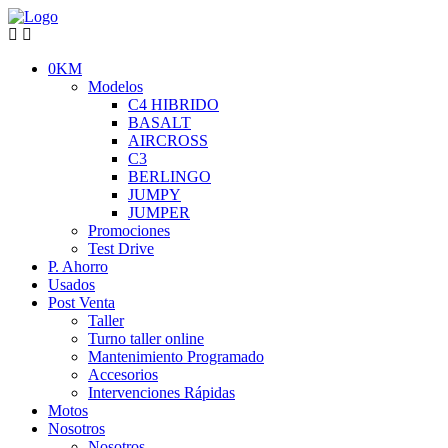
0KM
Modelos
C4 HIBRIDO
BASALT
AIRCROSS
C3
BERLINGO
JUMPY
JUMPER
Promociones
Test Drive
P. Ahorro
Usados
Post Venta
Taller
Turno taller online
Mantenimiento Programado
Accesorios
Intervenciones Rápidas
Motos
Nosotros
Nosotros