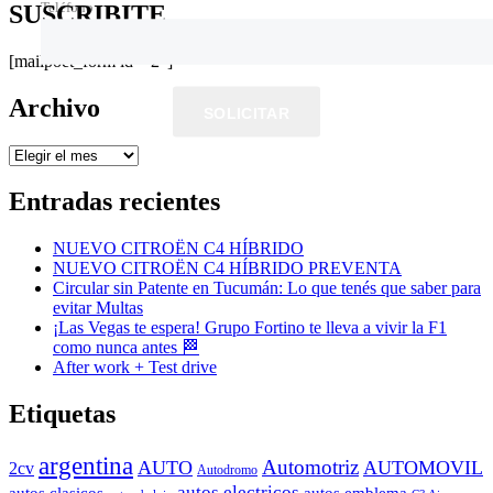
Teléfono
SUSCRIBITE
[mailpoet_form id="2"]
Archivo
SOLICITAR
Archivo
Entradas recientes
NUEVO CITROËN C4 HÍBRIDO
NUEVO CITROËN C4 HÍBRIDO PREVENTA
Circular sin Patente en Tucumán: Lo que tenés que saber para
evitar Multas
¡Las Vegas te espera! Grupo Fortino te lleva a vivir la F1
como nunca antes 🏁
After work + Test drive
Etiquetas
argentina
Automotriz
AUTO
AUTOMOVIL
2cv
Autodromo
autos electricos
autos clasicos
autos emblema