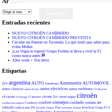
Archivo
Archivo
SOLICITAR
Entradas recientes
NUEVO CITROËN C4 HÍBRIDO
NUEVO CITROËN C4 HÍBRIDO PREVENTA
Circular sin Patente en Tucumán: Lo que tenés que saber para
evitar Multas
¡Las Vegas te espera! Grupo Fortino te lleva a vivir la F1
como nunca antes 🏁
After work + Test drive
Etiquetas
argentina
Automotriz
AUTO
AUTOMOVIL
2cv
Autodromo
autos electricos
autos clasicos
autos emblema
autos de lujo
C3 Aircross
citroën
c4 cactus
citroen 2cv
c5 aircross
citroen origins
c4 lounge
consejos
cuidado
confort
Conducir
cuidado del
conduccion segura
vehiculo
Fiat
frenchcar
cuida tu auto
DS
Grupo FCA
facundo chapur
fortunato fortino
Industria Automotriz