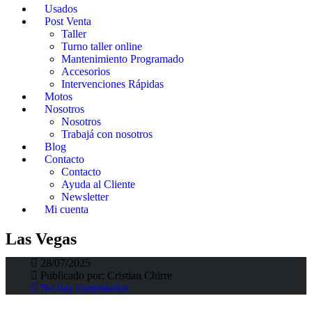
Usados
Post Venta
Taller
Turno taller online
Mantenimiento Programado
Accesorios
Intervenciones Rápidas
Motos
Nosotros
Nosotros
Trabajá con nosotros
Blog
Contacto
Contacto
Ayuda al Cliente
Newsletter
¡Las Vegas te espera! Grupo Fortino te lleva
Mi cuenta
a vivir la F1 como nunca antes 🏁
Las Vegas
28/07/2025
Fortunato Fortino
>
Fortino Blog
>
Las Vegas
Publicado por:
Cristian Chirre
No hay comentarios