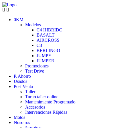
0KM
Modelos
C4 HIBRIDO
BASALT
AIRCROSS
C3
BERLINGO
JUMPY
JUMPER
Promociones
Test Drive
P. Ahorro
Usados
Post Venta
Taller
Turno taller online
Mantenimiento Programado
Accesorios
Intervenciones Rápidas
Motos
Nosotros
Nosotros