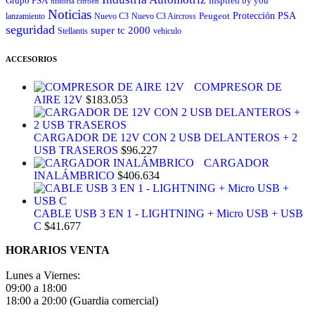
Grupo PSA
inspired by you
historia citroen
Noticias
Peugeot
Protección
PSA
lanzamiento
Nuevo C3
Nuevo C3 Aircross
seguridad
super tc 2000
Stellantis
vehiculo
ACCESORIOS
COMPRESOR DE
AIRE 12V
$
183.053
CARGADOR DE 12V CON 2 USB DELANTEROS + 2
USB TRASEROS
$
96.227
CARGADOR
INALÁMBRICO
$
406.634
CABLE USB 3 EN 1 - LIGHTNING + Micro USB + USB
C
$
41.677
HORARIOS VENTA
Lunes a Viernes:
09:00 a 18:00
18:00 a 20:00 (Guardia comercial)