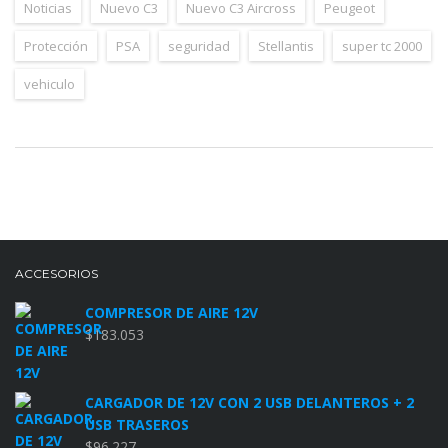
Noticias
Nuevo C3
Nuevo C3 Aircross
Peugeot
Protección
PSA
seguridad
Stellantis
super tc 2000
vehiculo
ACCESORIOS
COMPRESOR DE AIRE 12V
$
183.053
CARGADOR DE 12V CON 2 USB DELANTEROS + 2
USB TRASEROS
$
96.227