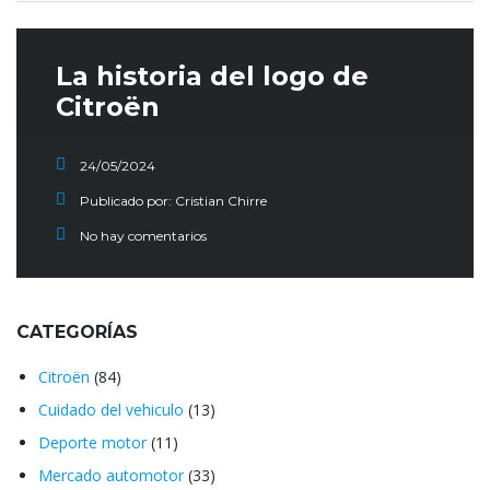
La historia del logo de
Citroën
24/05/2024
Publicado por:
Cristian Chirre
No hay comentarios
CATEGORÍAS
Citroën
(84)
Cuidado del vehiculo
(13)
Deporte motor
(11)
Mercado automotor
(33)