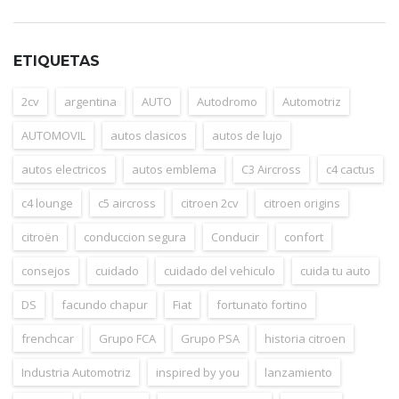
ETIQUETAS
2cv
argentina
AUTO
Autodromo
Automotriz
AUTOMOVIL
autos clasicos
autos de lujo
autos electricos
autos emblema
C3 Aircross
c4 cactus
c4 lounge
c5 aircross
citroen 2cv
citroen origins
citroën
conduccion segura
Conducir
confort
consejos
cuidado
cuidado del vehiculo
cuida tu auto
DS
facundo chapur
Fiat
fortunato fortino
frenchcar
Grupo FCA
Grupo PSA
historia citroen
Industria Automotriz
inspired by you
lanzamiento