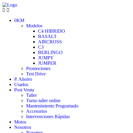
0KM
Modelos
C4 HIBRIDO
BASALT
AIRCROSS
C3
BERLINGO
JUMPY
JUMPER
Promociones
Test Drive
P. Ahorro
Usados
Post Venta
Taller
Turno taller online
Mantenimiento Programado
Accesorios
Intervenciones Rápidas
Motos
Nosotros
Nosotros