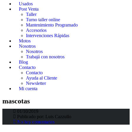
Usados
Post Venta
Taller
Turno taller online
Mantenimiento Programado
Accesorios
Intervenciones Rápidas
Motos
Nosotros
Nosotros
Trabajá con nosotros
Blog
Contacto
Contacto
Ayuda al Cliente
Newsletter
Mi cuenta
Consejos: cómo viajar con tus mascotas
mascotas
01/10/2019
Fortunato Fortino
>
Fortino Blog
>
mascotas
Publicado por:
Luis Cazzullo
No hay comentarios