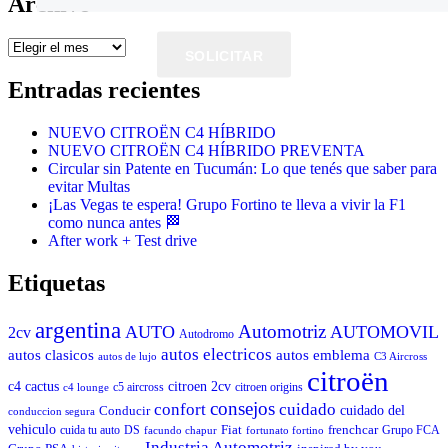
Archivo
Archivo
SOLICITAR
Entradas recientes
NUEVO CITROËN C4 HÍBRIDO
NUEVO CITROËN C4 HÍBRIDO PREVENTA
Circular sin Patente en Tucumán: Lo que tenés que saber para
evitar Multas
¡Las Vegas te espera! Grupo Fortino te lleva a vivir la F1
como nunca antes 🏁
After work + Test drive
Etiquetas
argentina
Automotriz
AUTO
AUTOMOVIL
2cv
Autodromo
autos electricos
autos clasicos
autos emblema
autos de lujo
C3 Aircross
citroën
c4 cactus
citroen 2cv
c5 aircross
citroen origins
c4 lounge
consejos
cuidado
confort
Conducir
cuidado del
conduccion segura
vehiculo
Fiat
frenchcar
cuida tu auto
DS
Grupo FCA
facundo chapur
fortunato fortino
Industria Automotriz