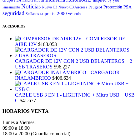
Grupo PSA
inspired by you
historia citroen
Noticias
Peugeot
Protección
PSA
lanzamiento
Nuevo C3
Nuevo C3 Aircross
seguridad
super tc 2000
Stellantis
vehiculo
ACCESORIOS
COMPRESOR DE
AIRE 12V
$
183.053
CARGADOR DE 12V CON 2 USB DELANTEROS + 2
USB TRASEROS
$
96.227
CARGADOR
INALÁMBRICO
$
406.634
CABLE USB 3 EN 1 - LIGHTNING + Micro USB + USB
C
$
41.677
HORARIOS VENTA
Lunes a Viernes:
09:00 a 18:00
18:00 a 20:00 (Guardia comercial)