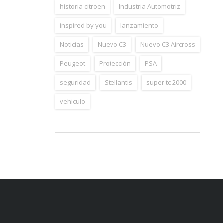
historia citroen
Industria Automotriz
inspired by you
lanzamiento
Noticias
Nuevo C3
Nuevo C3 Aircross
Peugeot
Protección
PSA
seguridad
Stellantis
super tc 2000
vehiculo