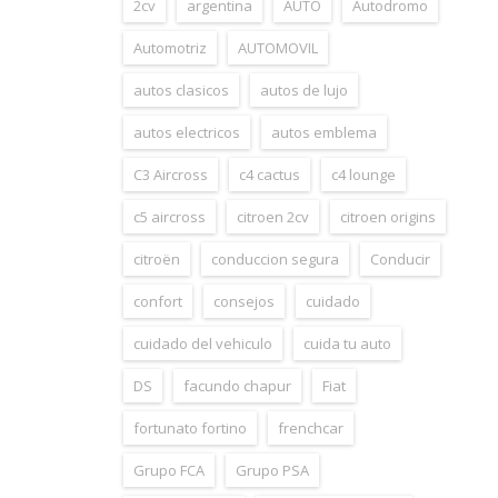
2cv
argentina
AUTO
Autodromo
Automotriz
AUTOMOVIL
autos clasicos
autos de lujo
autos electricos
autos emblema
C3 Aircross
c4 cactus
c4 lounge
c5 aircross
citroen 2cv
citroen origins
citroën
conduccion segura
Conducir
confort
consejos
cuidado
cuidado del vehiculo
cuida tu auto
DS
facundo chapur
Fiat
fortunato fortino
frenchcar
Grupo FCA
Grupo PSA