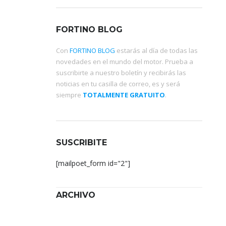
FORTINO BLOG
Con
FORTINO BLOG
estarás al día de todas las
novedades en el mundo del motor. Prueba a
suscribirte a nuestro boletín y recibirás las
noticias en tu casilla de correo, es y será
siempre
TOTALMENTE GRATUITO
.
SUSCRIBITE
[mailpoet_form id="2"]
ARCHIVO
Archivo