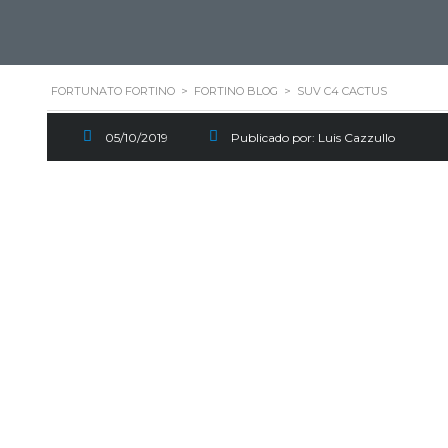
Escapate este fin de seman
FORTUNATO FORTINO
>
FORTINO BLOG
>
SUV C4 CACTUS
05/10/2019
Publicado por:
Luis Cazzullo