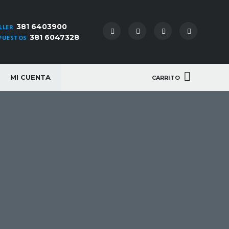
381 6403900
LLER
381 6047328
PUESTOS
MI CUENTA
CARRITO