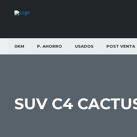
0KM
P. AHORRO
USADOS
POST VENTA
SUV C4 CACTU