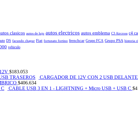
autos electricos
autos clasicos
autos emblema
c4 ca
autos de lujo
C3 Aircross
Fiat
frenchcar
Grupo PSA
auto
DS
Grupo FCA
facundo chapur
fortunato fortino
historia c
2000
vehiculo
12V
$
183.053
CARGADOR DE 12V CON 2 USB DELANTE
MBRICO
$
406.634
CABLE USB 3 EN 1 - LIGHTNING + Micro USB + USB C
$
4