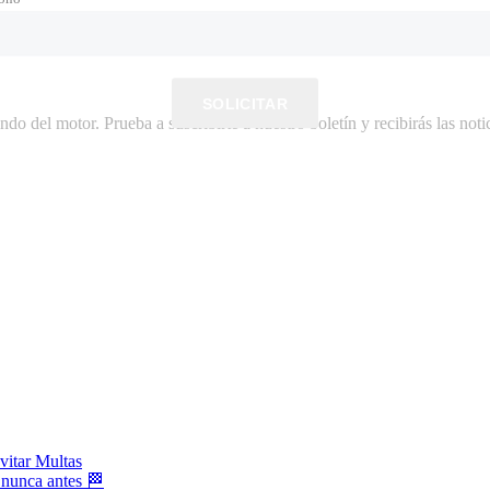
SOLICITAR
do del motor. Prueba a suscribirte a nuestro boletín y recibirás las notic
vitar Multas
 nunca antes 🏁