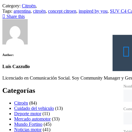
Category:
Citroën
,
Tags:
argentina
,
citroën
,
concept citroen
,
inspired by you
,
SUV C4 Ca
Share this
Author:
Luis Cazzullo
Licenciado en Comunicación Social. Soy Community Manager y Gest
Nomb
Categorías
Citroën
(84)
Cuidado del vehiculo
(13)
Corre
Deporte motor
(11)
Mercado automotor
(33)
Mundo Fortino
(45)
Noticias motor
(41)
Telé