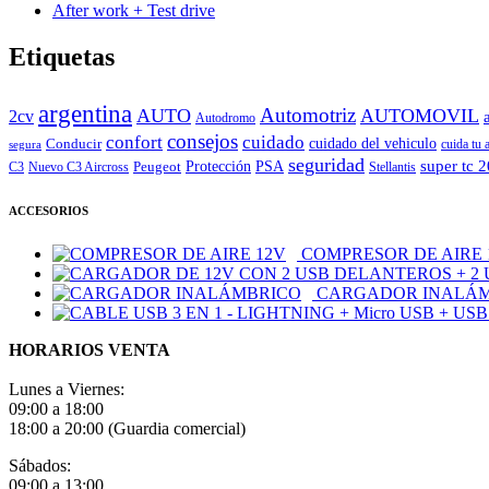
After work + Test drive
Etiquetas
argentina
Automotriz
AUTO
AUTOMOVIL
2cv
Autodromo
consejos
cuidado
confort
Conducir
cuidado del vehiculo
cuida tu 
segura
seguridad
super tc 
Peugeot
Protección
PSA
C3
Nuevo C3 Aircross
Stellantis
ACCESORIOS
COMPRESOR DE AIRE 
CARGADOR INALÁ
HORARIOS VENTA
Lunes a Viernes:
09:00 a 18:00
18:00 a 20:00 (Guardia comercial)
Sábados:
09:00 a 13:00