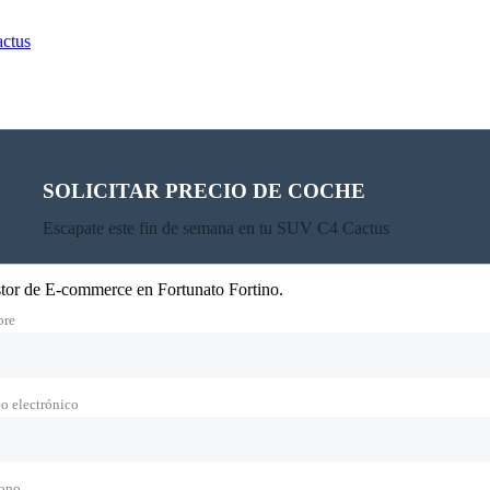
ctus
SOLICITAR PRECIO DE COCHE
Escapate este fin de semana en tu SUV C4 Cactus
or de E-commerce en Fortunato Fortino.
re
o electrónico
fono