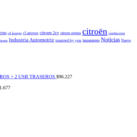
citroën
ctus
citroen 2cv
c5 aircross
citroen origins
c4 lounge
conduccion
Noticias
Industria Automotriz
inspired by you
lanzamiento
Nuevo
itroen
ROS + 2 USB TRASEROS
$
96.227
1.677