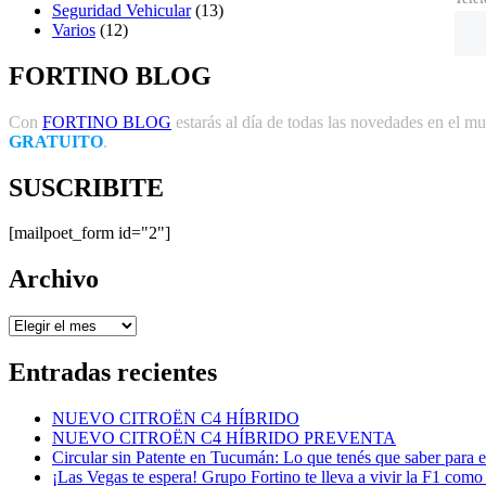
Seguridad Vehicular
(13)
Varios
(12)
FORTINO BLOG
Con
FORTINO BLOG
estarás al día de todas las novedades en el mun
GRATUITO
.
SUSCRIBITE
[mailpoet_form id="2"]
Archivo
Archivo
Entradas recientes
NUEVO CITROËN C4 HÍBRIDO
NUEVO CITROËN C4 HÍBRIDO PREVENTA
Circular sin Patente en Tucumán: Lo que tenés que saber para e
¡Las Vegas te espera! Grupo Fortino te lleva a vivir la F1 como