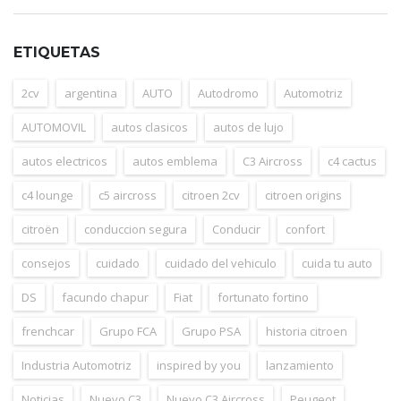
ETIQUETAS
2cv
argentina
AUTO
Autodromo
Automotriz
AUTOMOVIL
autos clasicos
autos de lujo
autos electricos
autos emblema
C3 Aircross
c4 cactus
c4 lounge
c5 aircross
citroen 2cv
citroen origins
citroën
conduccion segura
Conducir
confort
consejos
cuidado
cuidado del vehiculo
cuida tu auto
DS
facundo chapur
Fiat
fortunato fortino
frenchcar
Grupo FCA
Grupo PSA
historia citroen
Industria Automotriz
inspired by you
lanzamiento
Noticias
Nuevo C3
Nuevo C3 Aircross
Peugeot