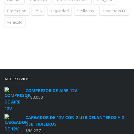
Protección
PSA
seguridad
Stellantis
super tc 2000
vehiculo
ACCESORIOS
COMPRESOR DE AIRE 12V
$
183.053
CARGADOR DE 12V CON 2 USB DELANTEROS + 2
USB TRASEROS
$
96.227