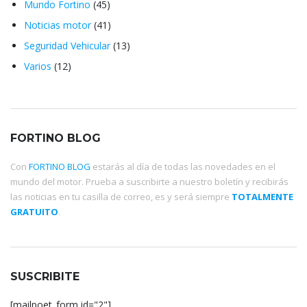
Mundo Fortino
(45)
Noticias motor
(41)
Seguridad Vehicular
(13)
Varios
(12)
FORTINO BLOG
Con
FORTINO BLOG
estarás al día de todas las novedades en el
mundo del motor. Prueba a suscribirte a nuestro boletín y recibirás
las noticias en tu casilla de correo, es y será siempre
TOTALMENTE
GRATUITO
.
SUSCRIBITE
[mailpoet_form id="2"]