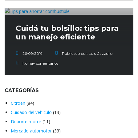
Cuidá tu bolsillo: tips para
un manejo eficiente
26/09/2019
Publicado por:
Luis Cazzullo
No hay comentarios
CATEGORÍAS
Citroën
(84)
Cuidado del vehiculo
(13)
Deporte motor
(11)
Mercado automotor
(33)