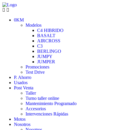
0KM
Modelos
C4 HIBRIDO
BASALT
AIRCROSS
C3
BERLINGO
JUMPY
JUMPER
Promociones
Test Drive
P. Ahorro
Usados
Post Venta
Taller
Turno taller online
Mantenimiento Programado
Accesorios
Intervenciones Rápidas
Motos
Nosotros
Nosotros