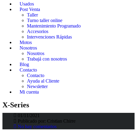
Usados
Post Venta
Taller
Turno taller online
Mantenimiento Programado
Accesorios
Intervenciones Rápidas
Motos
Nosotros
Nosotros
Trabajá con nosotros
Blog
Contacto
Contacto
Ayuda al Cliente
Newsletter
Mi cuenta
Te presentamos el C4 Cactus X-Series
X-Series
01/11/2021
Fortunato Fortino
>
Fortino Blog
>
X-Series
Publicado por:
Cristian Chirre
No hay comentarios