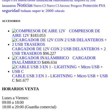
Grupo PSA
inspired by you
historia citroen
Noticias
Peugeot
Protección
PSA
lanzamiento
Nuevo C3
Nuevo C3 Aircross
seguridad
super tc 2000
Stellantis
vehiculo
ACCESORIOS
COMPRESOR DE
AIRE 12V
$
183.053
CARGADOR DE 12V CON 2 USB DELANTEROS + 2
USB TRASEROS
$
96.227
CARGADOR
INALÁMBRICO
$
406.634
CABLE USB 3 EN 1 - LIGHTNING + Micro USB + USB
C
$
41.677
HORARIOS VENTA
Lunes a Viernes:
09:00 a 18:00
18:00 a 20:00 (Guardia comercial)