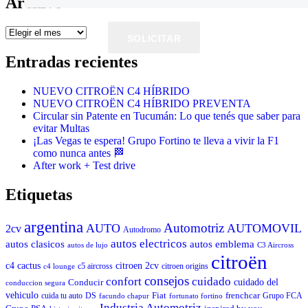
Archivo
Archivo
SOLICITAR
Entradas recientes
NUEVO CITROËN C4 HÍBRIDO
NUEVO CITROËN C4 HÍBRIDO PREVENTA
Circular sin Patente en Tucumán: Lo que tenés que saber para
evitar Multas
¡Las Vegas te espera! Grupo Fortino te lleva a vivir la F1
como nunca antes 🏁
After work + Test drive
Etiquetas
argentina
Automotriz
AUTO
AUTOMOVIL
2cv
Autodromo
autos electricos
autos clasicos
autos emblema
autos de lujo
C3 Aircross
citroën
c4 cactus
citroen 2cv
c5 aircross
citroen origins
c4 lounge
consejos
cuidado
confort
Conducir
cuidado del
conduccion segura
vehiculo
Fiat
frenchcar
cuida tu auto
DS
Grupo FCA
facundo chapur
fortunato fortino
Industria Automotriz