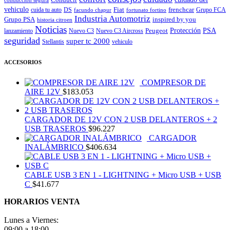
conduccion segura
vehiculo
Fiat
frenchcar
cuida tu auto
DS
Grupo FCA
facundo chapur
fortunato fortino
Industria Automotriz
Grupo PSA
inspired by you
historia citroen
Noticias
Peugeot
Protección
PSA
lanzamiento
Nuevo C3
Nuevo C3 Aircross
seguridad
super tc 2000
Stellantis
vehiculo
ACCESORIOS
COMPRESOR DE
AIRE 12V
$
183.053
CARGADOR DE 12V CON 2 USB DELANTEROS + 2
USB TRASEROS
$
96.227
CARGADOR
INALÁMBRICO
$
406.634
CABLE USB 3 EN 1 - LIGHTNING + Micro USB + USB
C
$
41.677
HORARIOS VENTA
Lunes a Viernes:
09:00 a 18:00