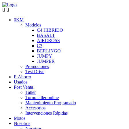
0KM
Modelos
C4 HIBRIDO
BASALT
AIRCROSS
C3
BERLINGO
JUMPY
JUMPER
Promociones
Test Drive
P. Ahorro
Usados
Post Venta
Taller
Turno taller online
Mantenimiento Programado
Accesorios
Intervenciones Rápidas
Motos
Nosotros
Nosotros