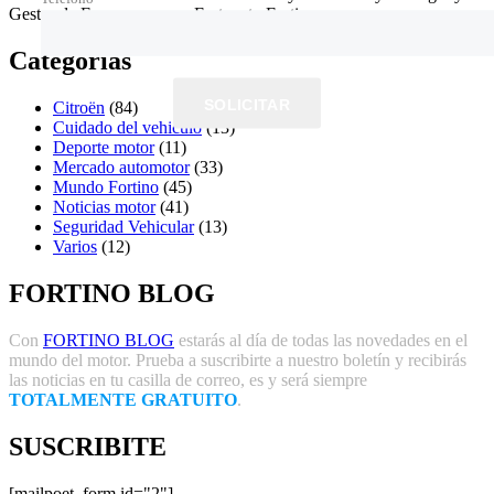
Gestor de E-commerce en Fortunato Fortino.
Categorías
SOLICITAR
Citroën
(84)
Cuidado del vehiculo
(13)
Deporte motor
(11)
Mercado automotor
(33)
Mundo Fortino
(45)
Noticias motor
(41)
Seguridad Vehicular
(13)
Varios
(12)
FORTINO BLOG
Con
FORTINO BLOG
estarás al día de todas las novedades en el
mundo del motor. Prueba a suscribirte a nuestro boletín y recibirás
las noticias en tu casilla de correo, es y será siempre
TOTALMENTE GRATUITO
.
SUSCRIBITE
[mailpoet_form id="2"]