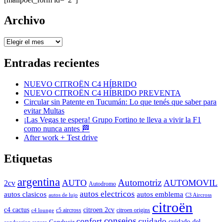
Archivo
Archivo
Entradas recientes
NUEVO CITROËN C4 HÍBRIDO
NUEVO CITROËN C4 HÍBRIDO PREVENTA
Circular sin Patente en Tucumán: Lo que tenés que saber para
evitar Multas
¡Las Vegas te espera! Grupo Fortino te lleva a vivir la F1
como nunca antes 🏁
After work + Test drive
Etiquetas
argentina
Automotriz
AUTO
AUTOMOVIL
2cv
Autodromo
autos electricos
autos clasicos
autos emblema
autos de lujo
C3 Aircross
citroën
c4 cactus
citroen 2cv
c5 aircross
citroen origins
c4 lounge
consejos
cuidado
confort
Conducir
cuidado del