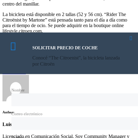
centro del manillar.
La bicicleta está disponible en 2 tallas (52 y 56 cm). “Rider The
Citroënist by Martone” está pensada tanto para el día a día como
para el tiempo de ocio. Se puede adquirir en la boutique online
lifestyle.citroen.com.
SOLICITAR PRECIO DE COCHE
Conocé “The Citroenist”, la bicicleta lanzada
Category:
Citroën
,
por Citroën
Tags:
citroën
,
Citroen Europa
,
citroenist
,
salon de ginebra
Share this
Nombre
Author:
Correo electrónico
Luis Cazzullo
Licenciado en Comunicación Social. Soy Community Manager y
Teléfono