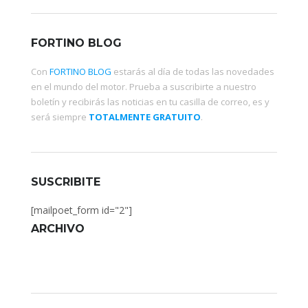
FORTINO BLOG
Con
FORTINO BLOG
estarás al día de todas las novedades
en el mundo del motor. Prueba a suscribirte a nuestro
boletín y recibirás las noticias en tu casilla de correo, es y
será siempre
TOTALMENTE GRATUITO
.
SUSCRIBITE
[mailpoet_form id="2"]
ARCHIVO
Archivo