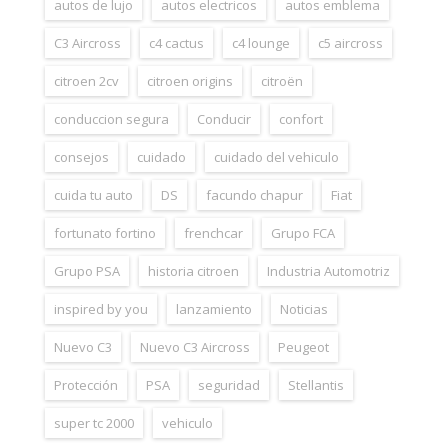
autos de lujo
autos electricos
autos emblema
C3 Aircross
c4 cactus
c4 lounge
c5 aircross
citroen 2cv
citroen origins
citroën
conduccion segura
Conducir
confort
consejos
cuidado
cuidado del vehiculo
cuida tu auto
DS
facundo chapur
Fiat
fortunato fortino
frenchcar
Grupo FCA
Grupo PSA
historia citroen
Industria Automotriz
inspired by you
lanzamiento
Noticias
Nuevo C3
Nuevo C3 Aircross
Peugeot
Protección
PSA
seguridad
Stellantis
super tc 2000
vehiculo