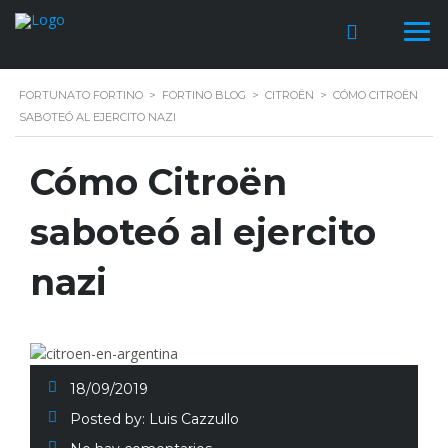
FORTUNATO FORTINO
>
FORTINO BLOG
>
CITROËN
>
CÓMO CITROËN
SABOTEÓ AL EJERCITO NAZI
Cómo Citroën
saboteó al ejercito
nazi
18/09/2019
Posted by:
Luis Cazzullo