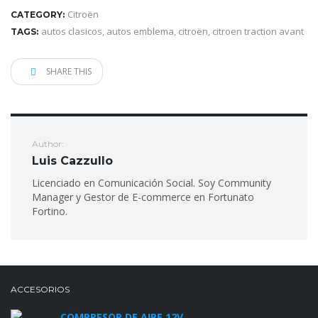
Citroën
CATEGORY:
autos clasicos
,
autos emblema
,
citroën
,
citroen traction avant
TAGS:
SHARE THIS
Author:
Luis Cazzullo
Licenciado en Comunicación Social. Soy Community
Manager y Gestor de E-commerce en Fortunato
Fortino.
ACCESORIOS
COMPRESOR DE AIRE 12V