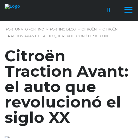
FORTUNATO FORTINO
>
FORTINO BLOG
>
CITROËN
>
CITROËN
TRACTION AVANT: EL AUTO QUE REVOLUCIONÓ EL SIGLO XX
Citroën
Traction Avant:
el auto que
revolucionó el
siglo XX