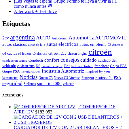
¡Las Vegas te espera! Grupo Fortino te lleva a vivir la F1
como nunca antes 🏁
After work + Test drive
Etiquetas
argentina
Automotriz
AUTO
AUTOMOVIL
2cv
Autodromo
autos electricos
autos clasicos
autos emblema
autos de lujo
C3 Aircross
citroën
c4 cactus
citroen 2cv
c5 aircross
citroen origins
c4 lounge
consejos
cuidado
confort
Conducir
cuidado del
conduccion segura
vehiculo
Fiat
frenchcar
cuida tu auto
DS
Grupo FCA
facundo chapur
fortunato fortino
Industria Automotriz
Grupo PSA
inspired by you
historia citroen
Noticias
Peugeot
Protección
PSA
lanzamiento
Nuevo C3
Nuevo C3 Aircross
seguridad
super tc 2000
Stellantis
vehiculo
ACCESORIOS
COMPRESOR DE
AIRE 12V
$
183.053
CARGADOR DE 12V CON 2 USB DELANTEROS + 2