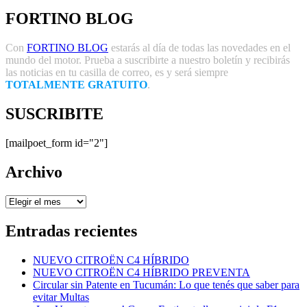
FORTINO BLOG
Con
FORTINO BLOG
estarás al día de todas las novedades en el
mundo del motor. Prueba a suscribirte a nuestro boletín y recibirás
las noticias en tu casilla de correo, es y será siempre
TOTALMENTE GRATUITO
.
SUSCRIBITE
[mailpoet_form id="2"]
Archivo
Archivo
Entradas recientes
NUEVO CITROËN C4 HÍBRIDO
NUEVO CITROËN C4 HÍBRIDO PREVENTA
Circular sin Patente en Tucumán: Lo que tenés que saber para
evitar Multas