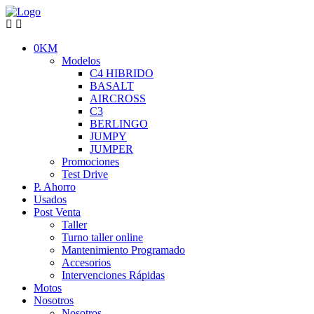
0KM
Modelos
C4 HIBRIDO
BASALT
AIRCROSS
C3
BERLINGO
JUMPY
JUMPER
Promociones
Test Drive
P. Ahorro
Usados
Post Venta
Taller
Turno taller online
Mantenimiento Programado
Accesorios
Intervenciones Rápidas
Motos
Nosotros
Nosotros