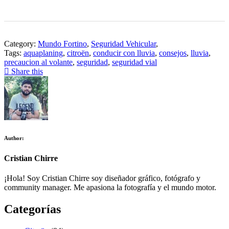
Category:
Mundo Fortino
,
Seguridad Vehicular
,
Tags:
aquaplaning
,
citroën
,
conducir con lluvia
,
consejos
,
lluvia
,
precaucion al volante
,
seguridad
,
seguridad vial
Share this
Author:
Cristian Chirre
¡Hola! Soy Cristian Chirre soy diseñador gráfico, fotógrafo y
community manager. Me apasiona la fotografía y el mundo motor.
Categorías