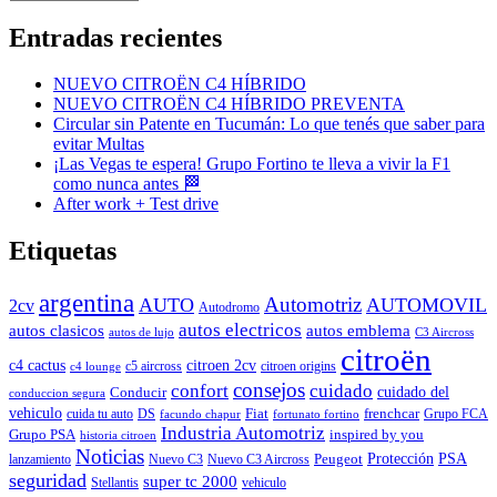
Entradas recientes
NUEVO CITROËN C4 HÍBRIDO
NUEVO CITROËN C4 HÍBRIDO PREVENTA
Circular sin Patente en Tucumán: Lo que tenés que saber para
evitar Multas
¡Las Vegas te espera! Grupo Fortino te lleva a vivir la F1
como nunca antes 🏁
After work + Test drive
Etiquetas
argentina
Automotriz
AUTO
AUTOMOVIL
2cv
Autodromo
autos electricos
autos clasicos
autos emblema
autos de lujo
C3 Aircross
citroën
c4 cactus
citroen 2cv
c5 aircross
citroen origins
c4 lounge
consejos
cuidado
confort
Conducir
cuidado del
conduccion segura
vehiculo
Fiat
frenchcar
cuida tu auto
DS
Grupo FCA
facundo chapur
fortunato fortino
Industria Automotriz
Grupo PSA
inspired by you
historia citroen
Noticias
Peugeot
Protección
PSA
lanzamiento
Nuevo C3
Nuevo C3 Aircross
seguridad
super tc 2000
Stellantis
vehiculo