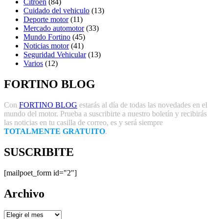
Citroën
(84)
Cuidado del vehiculo
(13)
Deporte motor
(11)
Mercado automotor
(33)
Mundo Fortino
(45)
Noticias motor
(41)
Seguridad Vehicular
(13)
Varios
(12)
FORTINO BLOG
Con
FORTINO BLOG
estarás al día de todas las novedades en el
mundo del motor. Prueba a suscribirte a nuestro boletín y recibirás
las noticias en tu casilla de correo, es y será siempre
TOTALMENTE GRATUITO
.
SUSCRIBITE
[mailpoet_form id="2"]
Archivo
Archivo