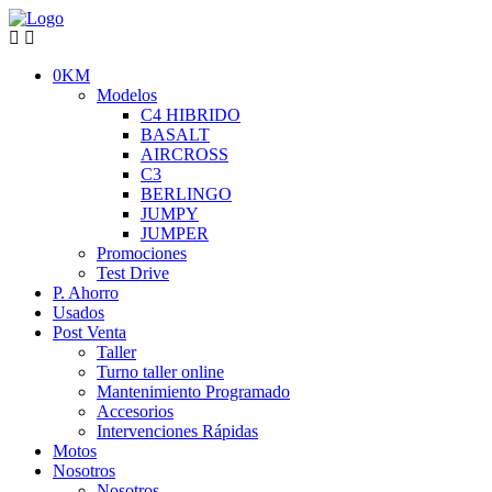
0KM
Modelos
C4 HIBRIDO
BASALT
AIRCROSS
C3
BERLINGO
JUMPY
JUMPER
Promociones
Test Drive
P. Ahorro
Usados
Post Venta
Taller
Turno taller online
Mantenimiento Programado
Accesorios
Intervenciones Rápidas
Motos
Nosotros
Nosotros