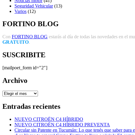
Noticias motor
(41)
Seguridad Vehicular
(13)
Varios
(12)
FORTINO BLOG
Con
FORTINO BLOG
estarás al día de todas las novedades en el mun
GRATUITO
.
SUSCRIBITE
[mailpoet_form id="2"]
Archivo
Archivo
Entradas recientes
NUEVO CITROËN C4 HÍBRIDO
NUEVO CITROËN C4 HÍBRIDO PREVENTA
Circular sin Patente en Tucumán: Lo que tenés que saber para e