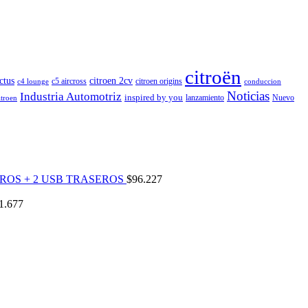
citroën
ctus
citroen 2cv
c5 aircross
citroen origins
c4 lounge
conduccion
Noticias
Industria Automotriz
inspired by you
lanzamiento
Nuevo
itroen
ROS + 2 USB TRASEROS
$
96.227
1.677