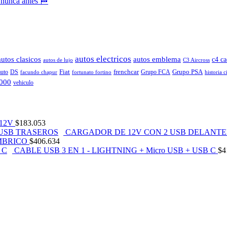
 nunca antes 🏁
autos electricos
autos clasicos
autos emblema
c4 ca
autos de lujo
C3 Aircross
Fiat
frenchcar
Grupo PSA
auto
DS
Grupo FCA
facundo chapur
fortunato fortino
historia c
2000
vehiculo
12V
$
183.053
CARGADOR DE 12V CON 2 USB DELANTE
MBRICO
$
406.634
CABLE USB 3 EN 1 - LIGHTNING + Micro USB + USB C
$
4