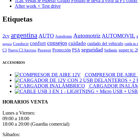
¡Las Vegas te espera! Grupo Fortino te lleva a vivir la F1 como
After work + Test drive
Etiquetas
argentina
Automotriz
AUTO
AUTOMOVIL
2cv
Autodromo
consejos
cuidado
confort
Conducir
cuidado del vehiculo
cuida tu 
segura
seguridad
super tc 
Peugeot
Protección
PSA
C3
Nuevo C3 Aircross
Stellantis
ACCESORIOS
COMPRESOR DE AIRE 
CARGADOR INALÁ
HORARIOS VENTA
Lunes a Viernes:
09:00 a 18:00
18:00 a 20:00 (Guardia comercial)
Sábados: