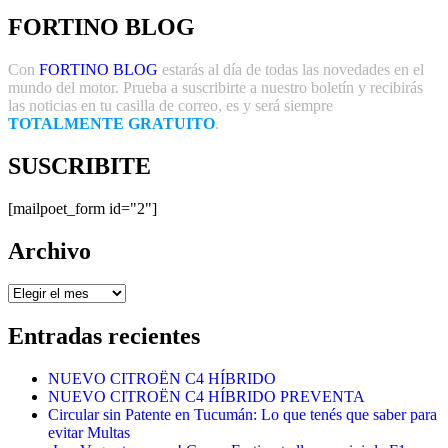
FORTINO BLOG
Con
FORTINO BLOG
estarás al día de todas las novedades en el
mundo del motor. Prueba a suscribirte a nuestro boletín y recibirás
las noticias en tu casilla de correo, es y será siempre
TOTALMENTE GRATUITO
.
SUSCRIBITE
[mailpoet_form id="2"]
Archivo
Archivo
Entradas recientes
NUEVO CITROËN C4 HÍBRIDO
NUEVO CITROËN C4 HÍBRIDO PREVENTA
Circular sin Patente en Tucumán: Lo que tenés que saber para
evitar Multas