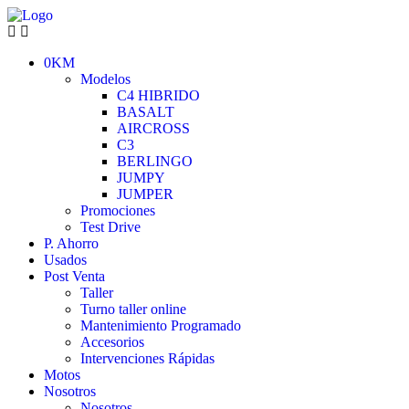
0KM
Modelos
C4 HIBRIDO
BASALT
AIRCROSS
C3
BERLINGO
JUMPY
JUMPER
Promociones
Test Drive
P. Ahorro
Usados
Post Venta
Taller
Turno taller online
Mantenimiento Programado
Accesorios
Intervenciones Rápidas
Motos
Nosotros
Nosotros