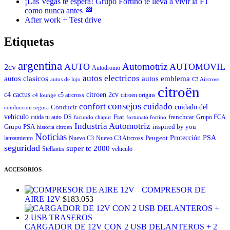
¡Las Vegas te espera! Grupo Fortino te lleva a vivir la F1
como nunca antes 🏁
After work + Test drive
Etiquetas
argentina
Automotriz
AUTO
AUTOMOVIL
2cv
Autodromo
autos electricos
autos clasicos
autos emblema
autos de lujo
C3 Aircross
citroën
c4 cactus
citroen 2cv
c5 aircross
citroen origins
c4 lounge
consejos
cuidado
confort
Conducir
cuidado del
conduccion segura
vehiculo
Fiat
frenchcar
cuida tu auto
DS
Grupo FCA
facundo chapur
fortunato fortino
Industria Automotriz
Grupo PSA
inspired by you
historia citroen
Noticias
Peugeot
Protección
PSA
lanzamiento
Nuevo C3
Nuevo C3 Aircross
seguridad
super tc 2000
Stellantis
vehiculo
ACCESORIOS
COMPRESOR DE
AIRE 12V
$
183.053
CARGADOR DE 12V CON 2 USB DELANTEROS + 2