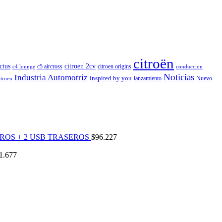
citroën
ctus
citroen 2cv
c5 aircross
citroen origins
c4 lounge
conduccion
Noticias
Industria Automotriz
inspired by you
lanzamiento
Nuevo
itroen
ROS + 2 USB TRASEROS
$
96.227
1.677