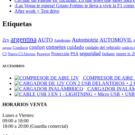
Circular sin Patente en Tucumán: Lo que tenés que saber para e
¡Las Vegas te espera! Grupo Fortino te lleva a vivir la F1 como
After work + Test drive
Etiquetas
argentina
Automotriz
AUTO
AUTOMOVIL
2cv
Autodromo
consejos
cuidado
confort
Conducir
cuidado del vehiculo
cuida tu 
segura
seguridad
super tc 
Peugeot
Protección
PSA
C3
Nuevo C3 Aircross
Stellantis
ACCESORIOS
COMPRESOR DE AIRE 
CARGADOR INALÁ
HORARIOS VENTA
Lunes a Viernes:
09:00 a 18:00
18:00 a 20:00 (Guardia comercial)