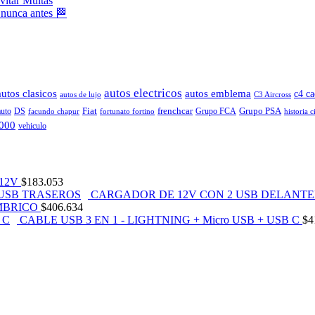
vitar Multas
 nunca antes 🏁
autos electricos
autos clasicos
autos emblema
c4 ca
autos de lujo
C3 Aircross
Fiat
frenchcar
Grupo PSA
auto
DS
Grupo FCA
facundo chapur
fortunato fortino
historia c
2000
vehiculo
12V
$
183.053
CARGADOR DE 12V CON 2 USB DELANTE
MBRICO
$
406.634
CABLE USB 3 EN 1 - LIGHTNING + Micro USB + USB C
$
4