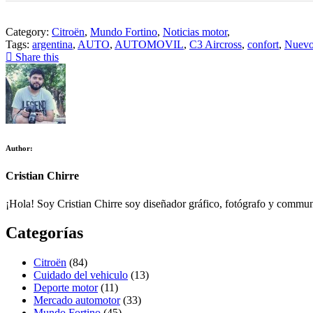
Category:
Citroën
,
Mundo Fortino
,
Noticias motor
,
Tags:
argentina
,
AUTO
,
AUTOMOVIL
,
C3 Aircross
,
confort
,
Nuevo
Share this
Author:
Cristian Chirre
¡Hola! Soy Cristian Chirre soy diseñador gráfico, fotógrafo y commu
Categorías
Citroën
(84)
Cuidado del vehiculo
(13)
Deporte motor
(11)
Mercado automotor
(33)
Mundo Fortino
(45)