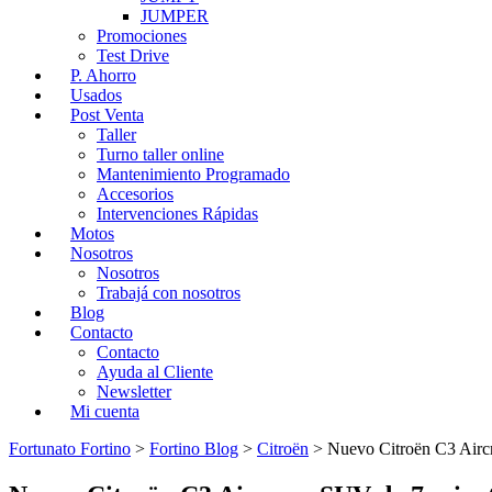
JUMPER
Promociones
Test Drive
P. Ahorro
Usados
Post Venta
Taller
Turno taller online
Mantenimiento Programado
Accesorios
Intervenciones Rápidas
Motos
Nosotros
Nosotros
Trabajá con nosotros
Blog
Contacto
Contacto
Ayuda al Cliente
Newsletter
Mi cuenta
Fortunato Fortino
>
Fortino Blog
>
Citroën
>
Nuevo Citroën C3 Airc