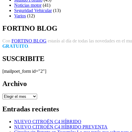
Noticias motor
(41)
Seguridad Vehicular
(13)
Varios
(12)
FORTINO BLOG
Con
FORTINO BLOG
estarás al día de todas las novedades en el mun
GRATUITO
.
SUSCRIBITE
[mailpoet_form id="2"]
Archivo
Archivo
Entradas recientes
NUEVO CITROËN C4 HÍBRIDO
NUEVO CITROËN C4 HÍBRIDO PREVENTA