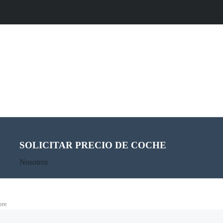
SOLICITAR PRECIO DE COCHE
Nosotros
do del motor. Prueba a suscribirte a nuestro boletín y recibirás las notic
re