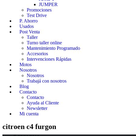
JUMPER
Promociones
Test Drive
P. Ahorro
Usados
Post Venta
Taller
Turno taller online
Mantenimiento Programado
Accesorios
Intervenciones Rápidas
Motos
Nosotros
Nosotros
Trabajá con nosotros
Blog
Contacto
Contacto
Ayuda al Cliente
Newsletter
Mi cuenta
C4 Furgon: el primer vehículo comercial
citroen c4 furgon