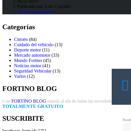
06/11/2019
Fortunato Fortino
>
Fortino Blog
>
citroen c4 furgon
Publicado por:
Luis Cazzullo
No hay comentarios
Categorías
Citroën
(84)
Cuidado del vehiculo
(13)
Deporte motor
(11)
Mercado automotor
(33)
Mundo Fortino
(45)
Noticias motor
(41)
Seguridad Vehicular
(13)
Varios
(12)
FORTINO BLOG
Con
FORTINO BLOG
estarás al día de todas las novedades en el mun
TOTALMENTE GRATUITO
.
SUSCRIBITE
Nomb
[mailpoet_form id="2"]