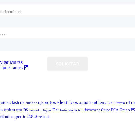
o electrónico
fono
vitar Multas
SOLICITAR
 nunca antes 🏁
autos electricos
autos clasicos
autos emblema
c4 ca
autos de lujo
C3 Aircross
lo
Fiat
frenchcar
Grupo P
cuida tu auto
DS
Grupo FCA
facundo chapur
fortunato fortino
super tc 2000
ellantis
vehiculo