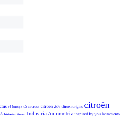
citroën
ctus
citroen 2cv
c5 aircross
citroen origins
c4 lounge
Industria Automotriz
SA
inspired by you
lanzamiento
historia citroen