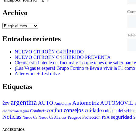
Archivo
Corre
Archivo
Telé
Entradas recientes
NUEVO CITROËN C4 HÍBRIDO
NUEVO CITROËN C4 HÍBRIDO PREVENTA
Circular sin Patente en Tucumán: Lo que tenés que saber para e
¡Las Vegas te espera! Grupo Fortino te lleva a vivir la F1 como
After work + Test drive
Etiquetas
argentina
Automotriz
AUTO
AUTOMOVIL
2cv
Autodromo
consejos
cuidado
confort
Conducir
cuidado del vehicu
conduccion segura
Noticias
seguridad
Peugeot
Protección
PSA
Nuevo C3
Nuevo C3 Aircross
St
ACCESORIOS