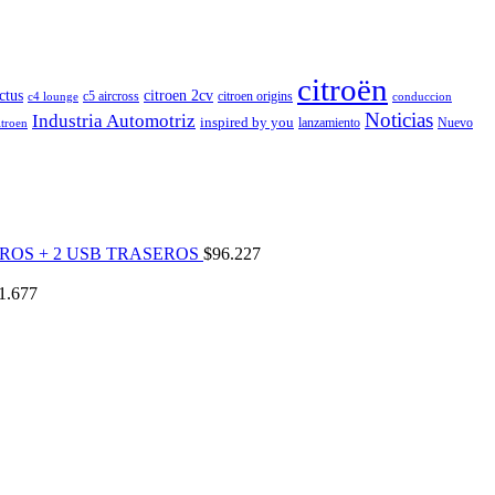
citroën
ctus
citroen 2cv
c5 aircross
citroen origins
c4 lounge
conduccion
Noticias
Industria Automotriz
inspired by you
lanzamiento
Nuevo
itroen
ROS + 2 USB TRASEROS
$
96.227
1.677