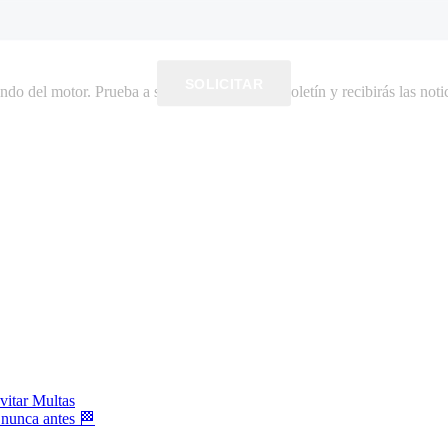
SOLICITAR
do del motor. Prueba a suscribirte a nuestro boletín y recibirás las notic
vitar Multas
 nunca antes 🏁