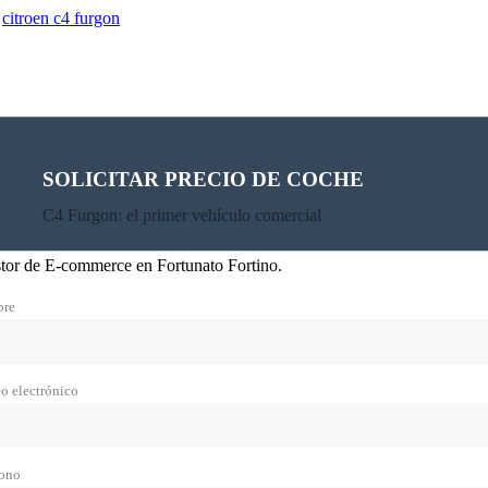
,
citroen c4 furgon
SOLICITAR PRECIO DE COCHE
C4 Furgon: el primer vehículo comercial
or de E-commerce en Fortunato Fortino.
re
o electrónico
fono