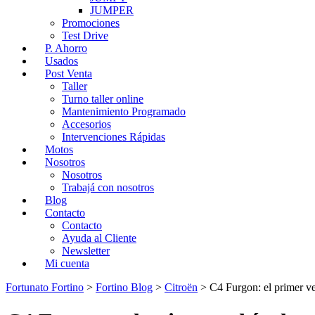
JUMPER
Promociones
Test Drive
P. Ahorro
Usados
Post Venta
Taller
Turno taller online
Mantenimiento Programado
Accesorios
Intervenciones Rápidas
Motos
Nosotros
Nosotros
Trabajá con nosotros
Blog
Contacto
Contacto
Ayuda al Cliente
Newsletter
Mi cuenta
Fortunato Fortino
>
Fortino Blog
>
Citroën
>
C4 Furgon: el primer v