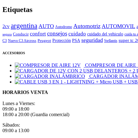
Etiquetas
argentina
Automotriz
AUTO
AUTOMOVIL
2cv
Autodromo
consejos
cuidado
confort
Conducir
cuidado del vehiculo
cuida tu 
segura
seguridad
super tc 
Peugeot
Protección
PSA
C3
Nuevo C3 Aircross
Stellantis
ACCESORIOS
COMPRESOR DE AIRE 
CARGADOR INALÁ
HORARIOS VENTA
Lunes a Viernes:
09:00 a 18:00
18:00 a 20:00 (Guardia comercial)
Sábados:
09:00 a 13:00