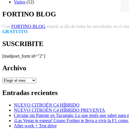
Varios
(12)
FORTINO BLOG
Con
FORTINO BLOG
estarás al día de todas las novedades en el mun
GRATUITO
.
SUSCRIBITE
[mailpoet_form id="2"]
Archivo
Archivo
Entradas recientes
NUEVO CITROËN C4 HÍBRIDO
NUEVO CITROËN C4 HÍBRIDO PREVENTA
Circular sin Patente en Tucumán: Lo que tenés que saber para e
¡Las Vegas te espera! Grupo Fortino te lleva a vivir la F1 como
After work + Test drive