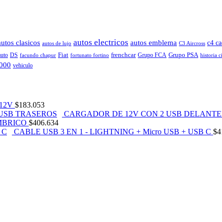
autos electricos
autos clasicos
autos emblema
c4 ca
autos de lujo
C3 Aircross
Fiat
frenchcar
Grupo PSA
auto
DS
Grupo FCA
facundo chapur
fortunato fortino
historia c
2000
vehiculo
12V
$
183.053
CARGADOR DE 12V CON 2 USB DELANTE
MBRICO
$
406.634
CABLE USB 3 EN 1 - LIGHTNING + Micro USB + USB C
$
4