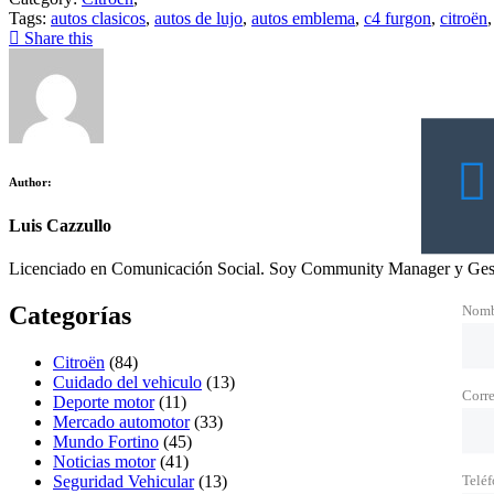
Tags:
autos clasicos
,
autos de lujo
,
autos emblema
,
c4 furgon
,
citroën
Share this
Author:
Luis Cazzullo
Licenciado en Comunicación Social. Soy Community Manager y Gest
Categorías
Nomb
Citroën
(84)
Cuidado del vehiculo
(13)
Corre
Deporte motor
(11)
Mercado automotor
(33)
Mundo Fortino
(45)
Noticias motor
(41)
Seguridad Vehicular
(13)
Telé