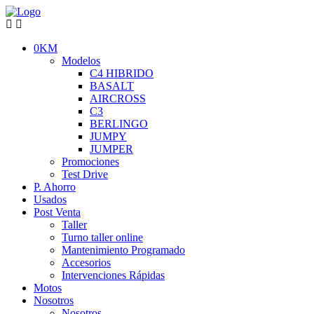
0KM
Modelos
C4 HIBRIDO
BASALT
AIRCROSS
C3
BERLINGO
JUMPY
JUMPER
Promociones
Test Drive
P. Ahorro
Usados
Post Venta
Taller
Turno taller online
Mantenimiento Programado
Accesorios
Intervenciones Rápidas
Motos
Nosotros
Nosotros