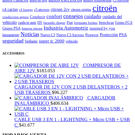
autos de lujo
C3 Aircross
citroën
c4 cactus
citroen 2cv
c5 aircross
citroen origins
c4 lounge
consejos
cuidado
confort
Conducir
cuidado del
conduccion segura
vehiculo
Fiat
frenchcar
cuida tu auto
DS
Grupo FCA
facundo chapur
fortunato fortino
Industria Automotriz
Grupo PSA
inspired by you
historia citroen
Noticias
Peugeot
Protección
PSA
lanzamiento
Nuevo C3
Nuevo C3 Aircross
seguridad
super tc 2000
Stellantis
vehiculo
ACCESORIOS
COMPRESOR DE
AIRE 12V
$
183.053
CARGADOR DE 12V CON 2 USB DELANTEROS + 2
USB TRASEROS
$
96.227
CARGADOR
INALÁMBRICO
$
406.634
CABLE USB 3 EN 1 - LIGHTNING + Micro USB + USB
C
$
41.677