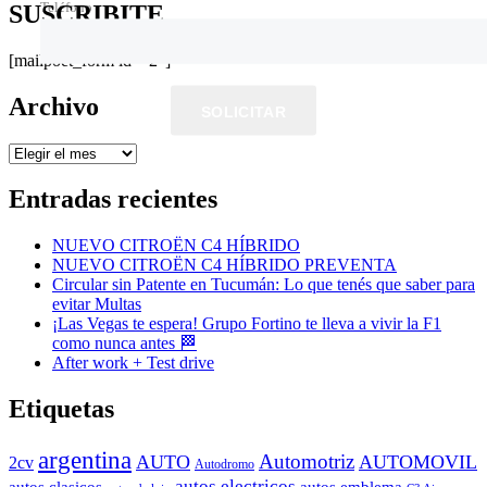
Teléfono
SUSCRIBITE
[mailpoet_form id="2"]
Archivo
SOLICITAR
Archivo
Entradas recientes
NUEVO CITROËN C4 HÍBRIDO
NUEVO CITROËN C4 HÍBRIDO PREVENTA
Circular sin Patente en Tucumán: Lo que tenés que saber para
evitar Multas
¡Las Vegas te espera! Grupo Fortino te lleva a vivir la F1
como nunca antes 🏁
After work + Test drive
Etiquetas
argentina
Automotriz
AUTO
AUTOMOVIL
2cv
Autodromo
autos electricos
autos clasicos
autos emblema