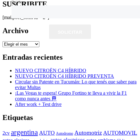
Teléfono
SUSCRIBITE
[mailpoet_form id="2"]
Archivo
SOLICITAR
Archivo
Entradas recientes
NUEVO CITROËN C4 HÍBRIDO
NUEVO CITROËN C4 HÍBRIDO PREVENTA
Circular sin Patente en Tucumán: Lo que tenés que saber para
evitar Multas
¡Las Vegas te espera! Grupo Fortino te lleva a vivir la F1
como nunca antes 🏁
After work + Test drive
Etiquetas
argentina
Automotriz
AUTO
AUTOMOVIL
2cv
Autodromo
autos electricos
autos clasicos
autos emblema