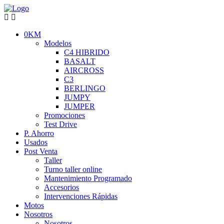
0KM
Modelos
C4 HIBRIDO
BASALT
AIRCROSS
C3
BERLINGO
JUMPY
JUMPER
Promociones
Test Drive
P. Ahorro
Usados
Post Venta
Taller
Turno taller online
Mantenimiento Programado
Accesorios
Intervenciones Rápidas
Motos
Nosotros
Nosotros