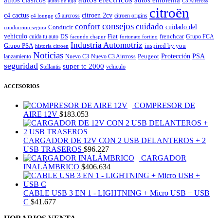
autos de lujo
C3 Aircross
citroën
c4 cactus
citroen 2cv
c5 aircross
citroen origins
c4 lounge
consejos
cuidado
confort
Conducir
cuidado del
conduccion segura
vehiculo
Fiat
frenchcar
cuida tu auto
DS
Grupo FCA
facundo chapur
fortunato fortino
Industria Automotriz
Grupo PSA
inspired by you
historia citroen
Noticias
Peugeot
Protección
PSA
lanzamiento
Nuevo C3
Nuevo C3 Aircross
seguridad
super tc 2000
Stellantis
vehiculo
ACCESORIOS
COMPRESOR DE
AIRE 12V
$
183.053
CARGADOR DE 12V CON 2 USB DELANTEROS + 2
USB TRASEROS
$
96.227
CARGADOR
INALÁMBRICO
$
406.634
CABLE USB 3 EN 1 - LIGHTNING + Micro USB + USB
C
$
41.677