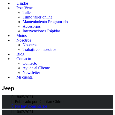
Usados
Post Venta
Taller
Turno taller online
Mantenimiento Programado
Accesorios
Intervenciones Rápidas
Motos
Nosotros
Nosotros
Trabajá con nosotros
Blog
Contacto
Contacto
Ayuda al Cliente
Newsletter
Stellantis avisa a los gobiernos sobre el coste
Mi cuenta
real de un vehículo eléctrico
Jeep
Stellantis: El nuevo grupo fue líder del
18/05/2021
mercado argentino.
Fortunato Fortino
>
Fortino Blog
>
Jeep
Publicado por:
Cristian Chirre
No hay comentarios
10/02/2021