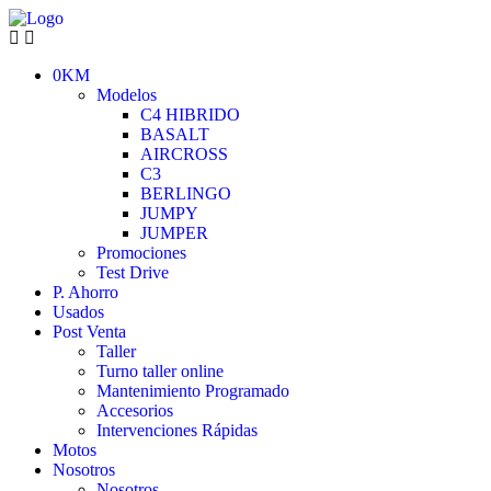
0KM
Modelos
C4 HIBRIDO
BASALT
AIRCROSS
C3
BERLINGO
JUMPY
JUMPER
Promociones
Test Drive
P. Ahorro
Usados
Post Venta
Taller
Turno taller online
Mantenimiento Programado
Accesorios
Intervenciones Rápidas
Motos
Nosotros
Nosotros