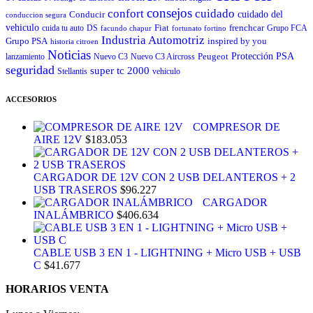
consejos
cuidado
confort
Conducir
cuidado del
conduccion segura
vehiculo
Fiat
frenchcar
cuida tu auto
DS
Grupo FCA
facundo chapur
fortunato fortino
Industria Automotriz
Grupo PSA
inspired by you
historia citroen
Noticias
Peugeot
Protección
PSA
lanzamiento
Nuevo C3
Nuevo C3 Aircross
seguridad
super tc 2000
Stellantis
vehiculo
ACCESORIOS
COMPRESOR DE
AIRE 12V
$
183.053
CARGADOR DE 12V CON 2 USB DELANTEROS + 2
USB TRASEROS
$
96.227
CARGADOR
INALÁMBRICO
$
406.634
CABLE USB 3 EN 1 - LIGHTNING + Micro USB + USB
C
$
41.677
HORARIOS VENTA