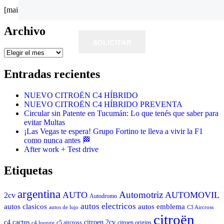
[mailpoet_form id="2"]
Archivo
SOLICITAR
Archivo
Entradas recientes
NUEVO CITROËN C4 HÍBRIDO
NUEVO CITROËN C4 HÍBRIDO PREVENTA
Circular sin Patente en Tucumán: Lo que tenés que saber para
evitar Multas
¡Las Vegas te espera! Grupo Fortino te lleva a vivir la F1
como nunca antes 🏁
After work + Test drive
Etiquetas
argentina
Automotriz
AUTO
AUTOMOVIL
2cv
Autodromo
autos electricos
autos clasicos
autos emblema
autos de lujo
C3 Aircross
citroën
c4 cactus
citroen 2cv
c5 aircross
citroen origins
c4 lounge