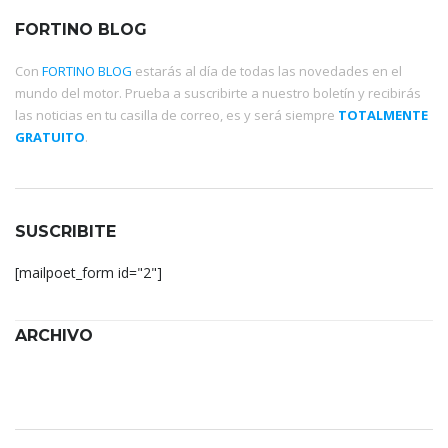
FORTINO BLOG
Con
FORTINO BLOG
estarás al día de todas las novedades en el
mundo del motor. Prueba a suscribirte a nuestro boletín y recibirás
las noticias en tu casilla de correo, es y será siempre
TOTALMENTE
GRATUITO
.
SUSCRIBITE
[mailpoet_form id="2"]
ARCHIVO
Archivo