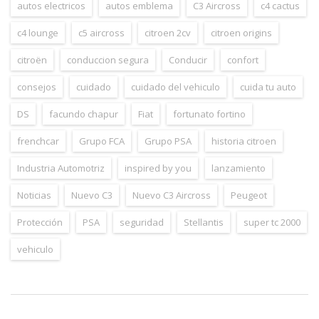
autos electricos
autos emblema
C3 Aircross
c4 cactus
c4 lounge
c5 aircross
citroen 2cv
citroen origins
citroën
conduccion segura
Conducir
confort
consejos
cuidado
cuidado del vehiculo
cuida tu auto
DS
facundo chapur
Fiat
fortunato fortino
frenchcar
Grupo FCA
Grupo PSA
historia citroen
Industria Automotriz
inspired by you
lanzamiento
Noticias
Nuevo C3
Nuevo C3 Aircross
Peugeot
Protección
PSA
seguridad
Stellantis
super tc 2000
vehiculo