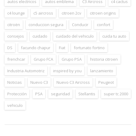
autos electricos
autos emblema
C3 Aircross
c4 cactus
c4 lounge
c5 aircross
citroen 2cv
citroen origins
citroën
conduccion segura
Conducir
confort
consejos
cuidado
cuidado del vehiculo
cuida tu auto
DS
facundo chapur
Fiat
fortunato fortino
frenchcar
Grupo FCA
Grupo PSA
historia citroen
Industria Automotriz
inspired by you
lanzamiento
Noticias
Nuevo C3
Nuevo C3 Aircross
Peugeot
Protección
PSA
seguridad
Stellantis
super tc 2000
vehiculo