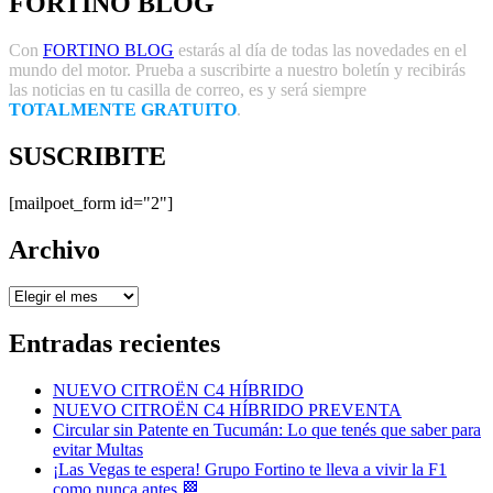
FORTINO BLOG
Con
FORTINO BLOG
estarás al día de todas las novedades en el
mundo del motor. Prueba a suscribirte a nuestro boletín y recibirás
las noticias en tu casilla de correo, es y será siempre
TOTALMENTE GRATUITO
.
SUSCRIBITE
[mailpoet_form id="2"]
Archivo
Archivo
Entradas recientes
NUEVO CITROËN C4 HÍBRIDO
NUEVO CITROËN C4 HÍBRIDO PREVENTA
Circular sin Patente en Tucumán: Lo que tenés que saber para
evitar Multas
¡Las Vegas te espera! Grupo Fortino te lleva a vivir la F1
como nunca antes 🏁