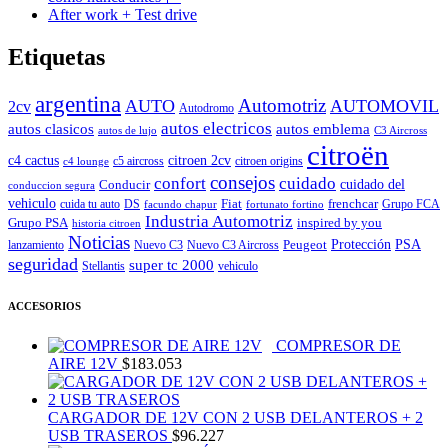
After work + Test drive
Etiquetas
argentina
Automotriz
AUTO
AUTOMOVIL
2cv
Autodromo
autos electricos
autos clasicos
autos emblema
autos de lujo
C3 Aircross
citroën
c4 cactus
citroen 2cv
c5 aircross
citroen origins
c4 lounge
consejos
cuidado
confort
Conducir
cuidado del
conduccion segura
vehiculo
Fiat
frenchcar
cuida tu auto
DS
Grupo FCA
facundo chapur
fortunato fortino
Industria Automotriz
Grupo PSA
inspired by you
historia citroen
Noticias
Peugeot
Protección
PSA
lanzamiento
Nuevo C3
Nuevo C3 Aircross
seguridad
super tc 2000
Stellantis
vehiculo
ACCESORIOS
COMPRESOR DE
AIRE 12V
$
183.053
CARGADOR DE 12V CON 2 USB DELANTEROS + 2
USB TRASEROS
$
96.227