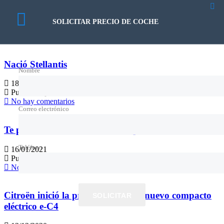
25/01/2021
SOLICITAR PRECIO DE COCHE
Publicado por:
Cristian Chirre
No hay comentarios
Nació Stellantis
Nombre
18/01/2021
Publicado por:
Cristian Chirre
No hay comentarios
Correo electrónico
Te presentamos el C4 Cactus Rip Curl
Teléfono
16/01/2021
Publicado por:
Cristian Chirre
No hay comentarios
Citroën inició la producción de su nuevo compacto
SOLICITAR
eléctrico e-C4