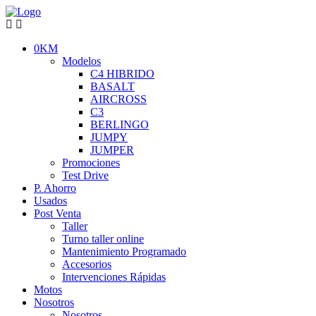
0KM
Modelos
C4 HIBRIDO
BASALT
AIRCROSS
C3
BERLINGO
JUMPY
JUMPER
Promociones
Test Drive
P. Ahorro
Usados
Post Venta
Taller
Turno taller online
Mantenimiento Programado
Accesorios
Intervenciones Rápidas
Motos
Nosotros
Nosotros